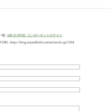
一覧:
AIR の HTML コンポーネントのテスト
URL:
https://blog.netandfield.com/mt/mt-tb.cgi/1264