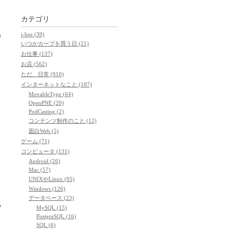
カテゴリ
i-bee (39)
り
いつかカープを買う日 (21)
お仕事 (137)
お店 (562)
ただ、日常 (910)
インターネットなこと (187)
MovableType (64)
OpenPNE (20)
PodCasting (2)
コンテンツ制作のこと (12)
面白Web (5)
ゲーム (71)
コンピュータ (131)
Android (26)
Mac (57)
UNIXやLinux (95)
Windows (126)
データベース (23)
や
MySQL (15)
PostgreSQL (16)
SQL (6)