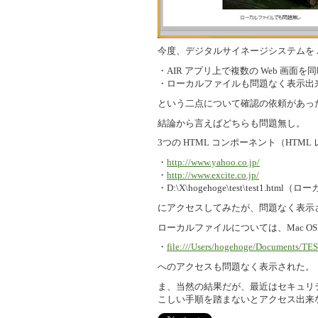
今度、デジタルサイネージシステムを 
・AIR アプリ上で複数の Web 画面
・ローカルファイルも問題なく表示出
という二点について確認の依頼があっ
結論から言えばどちらも問題無し。
3つの HTML コンポーネント（HTML
・
http://www.yahoo.co.jp/
・
http://www.excite.co.jp/
・D:\X\hogehoge\test\test1.htm
にアクセスしてみたが、問題なく表示
ローカルファイルについては、Mac OS 
・
file:///Users/hogehoge/Documents/TES
へのアクセスも問題なく表示された。
ま、当然の結果だが、最近はセキュリ
こしい手順を踏まないとアクセス出来