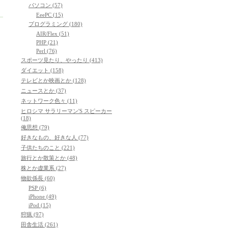
パソコン (57)
EeePC (15)
プログラミング (180)
AIR/Flex (51)
PHP (21)
Perl (76)
スポーツ見たり、やったり (413)
ダイエット (158)
テレビとか映画とか (128)
ニュースとか (37)
ネットワーク色々 (11)
ヒロシマ サラリーマン'S スピーカー
(18)
俺思想 (79)
好きなもの、好きな人 (77)
子供たちのこと (221)
旅行とか散策とか (48)
株とか虚業系 (27)
物欲係長 (60)
PSP (6)
iPhone (49)
iPod (15)
狩猟 (97)
田舎生活 (261)