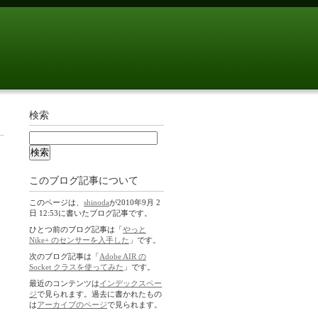
検索
このブログ記事について
このページは、
shinoda
が2010年9月 2
日 12:53に書いたブログ記事です。
ひとつ前のブログ記事は「
やっと
Nike+ のセンサーを入手した
」です。
次のブログ記事は「
Adobe AIR の
Socket クラスを使ってみた
」です。
最近のコンテンツは
インデックスペー
ジ
で見られます。過去に書かれたもの
は
アーカイブのページ
で見られます。