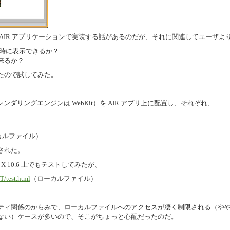
AIR アプリケーションで実装する話があるのだが、それに関連してユーザよ
を同時に表示できるか？
来るか？
たので試してみた。
 レンダリングエンジンは WebKit）を AIR アプリ上に配置し、それぞれ、
l（ローカルファイル）
された。
X 10.6 上でもテストしてみたが、
T/test.html
（ローカルファイル）
ティ関係のからみで、ローカルファイルへのアクセスが凄く制限される（や
ない）ケースが多いので、そこがちょっと心配だったのだ。