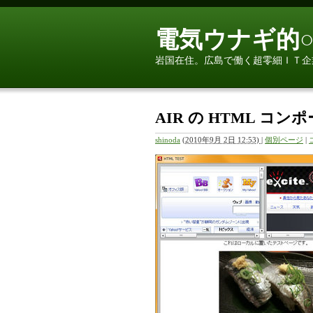
電気ウナギ的○
岩国在住。広島で働く超零細ＩＴ企
AIR の HTML コ
shinoda
(
2010年9月 2日 12:53)
|
個別ページ
|