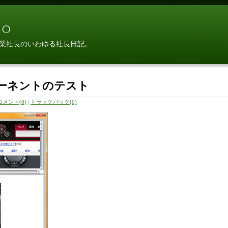
○
業社長のいわゆる社長日記。
ンポーネントのテスト
コメント(0)
|
トラックバック(0)