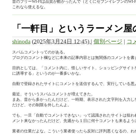
昔のフリーWI-FIは品質が酷かったんで（とくにセブンイレブンのWI-F
これなら使えるな。
「一軒目」というラーメン屋
shinoda
(
2025年3月24日 12:45)
|
個別ページ
|
コメ
スパムコメントってのがある。
ブログのコメント欄などに本来の記事内容とは無関係のコメントを書
目的としては、「コメント内に、怪しいサイト、ショッピングサイト
に誘導する」というのが一番多いかな。
自動で登録されたサイトにコメントを送信するんで、実行している悪
最近、そういうスパムコメントが増えてきた。
まあ、昔から多かったんだけど、一時期、表示された文字列を入力し
だけど、その制限を外したんよ。
でも、一旦「自動でコメントできない」って認識されたサイトは狙わ
メント来なかったんだけど、先週から１日に何十コメントも来るようになっ
業者の仕業だよな。こういう業者使ったら反対に評判悪くなるの、わ