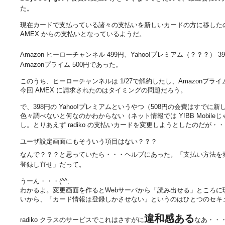
た。
現在カードで支払っている諸々の支払いを新しいカードの方に移したのだ
AMEX からの支払いとなっているようだ。
Amazon ヒーローチャンネル 499円、Yahoo!プレミアム（？？？） 3
Amazonプライム 500円であった。
このうち、ヒーローチャンネルは 1/27で解約したし、Amazonプ
今回 AMEX に請求されたのはタイミングの問題だろう。
で、398円の Yahoo!プレミアムというやつ（508円の会費はすで
色々調べないと何なのかわからない（ネット情報では Y!BB Mobil
し。とりあえず radiko の支払いカードを変更しようとしたのだが・
ユーザ設定画面にもそういう項目はない？？？
なんで？？？と思っていたら・・・ヘルプにあった。「支払い方法を
登録し直せ」だって。
うーん・・・(^^;
わかるよ。変更画面を作るとWebサーバから「読み出せる」ところ
いから、「カード情報は登録しかさせない」というのはひとつのセキ
違和感ある
radiko クラスのサービスでこれはさすがに
なあ・・・(