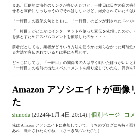
まあ、圧倒的に海外のリンクが多いんだけど、一昨日は日本の店の宣
せると宣伝になっちゃうのでそれはしないけど、紹介されていたのは
「一軒目」の宣伝文句とともに、「一軒目」のピンが刺された Google
「一軒目」がどこかにインターネットを使った宣伝を依頼したのか、
を落とすためにスパムコメントを依頼したのか・・・
前者だとしても、業者がどういう方法を使うかは知らなかった可能性
る方法で宣伝されているとは夢にも思わず。
どっちにしても、「一軒目」の関係者の人は早く動いたほうがいいと
「一軒目」の名前の出たスパムコメントを繰り返していたら、評判を
Amazon アソシエイトが画
た
shinoda
(
2024年1月 4日 20:14)
|
個別ページ
|
コメ
俺は Amazon アソシエイトに参加していて、うちのブログにも時
あれ、廃止されたんやね。（さっき気づいた(^^;;）