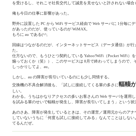
を受けるし、それこそ社長交代して誠意を見せないと許されない場合
俺も今日の仕事に影響があった。
野外に設置した PC から WiFi サービス経由で Web サーバに 1分毎
があったのだが、使っているのが WiMAX。
もろに au である(^^;
回線はつながるのだが、インターネットサービス（データ通信）が行
た。
仕方ないので、もうひとつ契約している Yahoo!WiFi（Pocket WiFi
煽っておくか（笑））、このサービスは 8月で終わってしまうので、それ
しっかりしてよ、au。
しかし、au の障害が長引いているのにも少し同情する。
輻輳
交換機の不具合解消後も、「試しに接続してくる輩の多さに
しい。
わかる。うちはかなりアクセスの多いお客さんの Web サーバを運用
を試みる輩のせいで輻輳が発生し、障害が長引いてしまう」という状
あのさあ、障害が発生しているときは、その運営／運用元からのアナ
していないうちに「何度も試しに接続してみる」なんてことはしない
てるんだぜ。