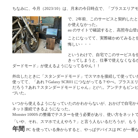
ちなみに、今月（2023/10）は、月末の今日時点で、「プラスエリアモー
で、2年前、このサービスと契約した
か使えなかった。
au のサイトで確認すると、高照寺山
ことになってて、実際確かめてみると
悔しい・・・
というわけで、自宅でこのサービスを
きってしまうと、仕事で使えなくなる
ダードモード」が使えるようになってるやん！！
外出したときに「スタンダードモード」でスマホを接続して使ってい
使ってて、「あれ？Galaxy SCR01 につながってる？やべ。プラ
だろう？あれ？スタンダードモードじゃん」と(^^;。アンテナもビ
づいた。
いつから使えるようになっていたのかわからないが、おかげで自宅から
ネット接続できるようになった。
Monster 1000S の整備でテスターを使う必要があり、使い方をネ
「いや、それ、スマホでええやろ？」と言う人もいるだろうが、もう（初めて
年間
PC を使っている身からすると、やっぱデバイスは PC が一番