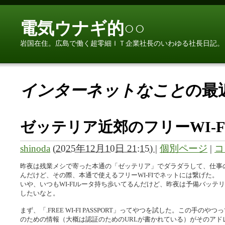
電気ウナギ的○○
岩国在住。広島で働く超零細ＩＴ企業社長のいわゆる社長日記。
インターネットなこと
の最
ゼッテリア近郊のフリーWI-F
shinoda
(
2025年12月10日 21:15)
|
個別ページ
|
コ
昨夜は残業メシで寄った本通の「ゼッテリア」でダラダラして、仕事の
んだけど、その際、本通で使えるフリーWI-FIでネットには繋げた。
いや、いつもWI-FIルータ持ち歩いてるんだけど、昨夜は予備バッ
したいなと。
まず、「.FREE WI-FI PASSPORT」ってやつを試した。この手の
のための情報（大概は認証のためのURLが書かれている）がそのアドレ