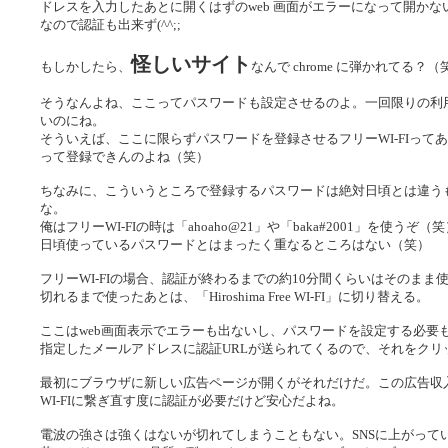
ドレスを入力したあとに開くはずのweb 画面がエラーになって開かない(^
なので認証も出来ず(^^;;
怪しいサイト
もしかしたら、
なんで chrome に弾かれてる？（
そうなんよね、ここってパスワードも設定させるのよ。一回限りの利
いのにね。
そういえば、ここに限らずパスワードを登録させるフリーWI-FIって
って登録できんのよね（笑）
ちなみに、こういうところで登録するパスワードは絶対日頃とは違う
な。
俺はフリーWI-FIの時は「ahoaho@21」や「baka#2001」を使うぞ（
日頃使っているパスワードとはまったく重なるところはない（笑）
フリーWI-FIの場合、認証が終わるまでの約10分間くらいはそのまま
切れるまで使ったあとは、「Hiroshima Free WI-FI」に切り替える。
ここはweb画面表示でエラーも出ないし、パスワードを設定する必要
指定したメールアドレスに認証URLが送られてくるので、それをクリ
最初にブラウザに新しい広告ページが開くがそれだけだ。この広告収
WI-FIに繋ぎ直す度に認証が必要だけど安心だよね。
電波の強さは強くはないが切れてしまうこともない。SNSに上がって