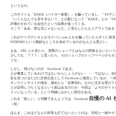
というもの。
このサイトも「HAIGE（ハイガー産業）」を騙っているし、「SYデ
「いくらなんでも安すぎない？」と心配になって「HAIGE」とか「SY
評価がされている会社だという結果が返ってくる。
そこで「ああ、変な店じゃないんだ」と安心したらもうアウトである
これがケーズデンキとかヨドバシ.com とかを騙っていたらすぐに発見
SYDENKI という微妙なところを攻めているのがなんとも悪どい。
まあ、URL とか見たら、実際のショップとはなんの関係もないとい
少しでも「？？？」と思ったら、そのショップのトップページからオ
うな。
しかし、情けないのが Facebook である。
人が審査しているわけではないからしょうがない・・・ではない。自
告を見つけるたびに詐欺広告として Facebook に報告しているが、
オンラインサイトの場合、揉めたら「在庫切れ。なのに注文を受けて
とが証明しづらくなるという面はあるのだが、今回は「よそのサイト
インになっている」という明確におかしい部分がある。
自慢の AI
これを「怪しい」と判断できんようでは、Facebook
（笑）
ほんま、これほどなんの対策も打てないというのは、共犯と一緒やぞ＞Fa