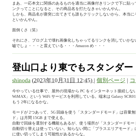
まあ、一応本文に関係のあるものを適当に画像付きリンクで下に貼っ
ンクってことになると、その商品名を打たなきゃいかんやん。
しかも、商品名が唐突に出てきても誰もクリックしないから、本当に
といかんやん。
面倒くさ（笑）
それにさ、ブログ上で壊れ画像化しちゃってるリンクを消していかな
嘘でしょ・・・と震えている・・・Amazon め・・・
登山口より東でもスタンダー
shinoda
(
2023年10月31日 12:45)
|
個別ページ
|
コ
今やっている仕事で、屋外の現場から PC をインターネット接続しないと
WiMAX」という WiFi サービスを利用している。端末は Galaxy SCR0
もう 2年になるかな。
モードが 2つあって、5G 回線を使う「スタンダードモード」は容量無制
ド」は月間 15GB まで使える。
自動で回線を選別する機能もあるが、使う場所が「スタンダードモー
自動切り替えは使っていない。知らない間に「プラスエリアモード」に切
に使い切ってしまう可能性があるからな。