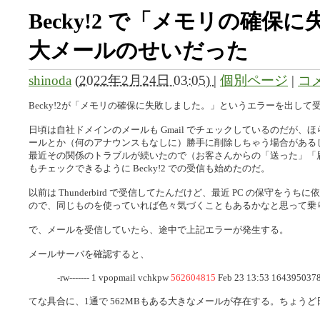
Becky!2 で「メモリの確保
大メールのせいだった
shinoda
(
2022年2月24日 03:05)
|
個別ページ
|
コメ
Becky!2が「メモリの確保に失敗しました。」というエラーを出して
日頃は自社ドメインのメールも Gmail でチェックしているのだが、ほら、Gm
ールとか（何のアナウンスもなしに）勝手に削除しちゃう場合がある
最近その関係のトラブルが続いたので（お客さんからの「送った」「
もチェックできるように Becky!2 での受信も始めたのだ。
以前は Thunderbird で受信してたんだけど、最近 PC の保守をうちに
ので、同じものを使っていれば色々気づくこともあるかなと思って乗
で、メールを受信していたら、途中で上記エラーが発生する。
メールサーバを確認すると、
-rw------- 1 vpopmail vchkpw
562604815
Feb 23 13:53 164395037
てな具合に、1通で 562MBもある大きなメールが存在する。ちょう