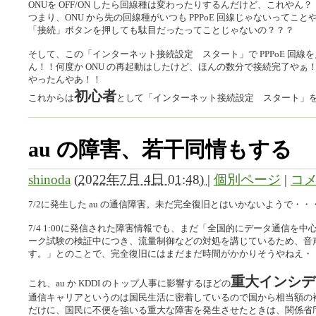
ONUを OFF/ON したら回線種は変わったりするんだけど、これやん？
つまり、ONU から先の回線種がいつも PPPoE 回線じゃないって
「接続」ボタンを押しても駄目だったってことじゃないの？？？
そして、この「インターネット接続設定 スタート」で PPPoE 回
ん！！何度か ONU の再起動はしたけど、ほんの数分で接続完了や
やったんやあ！！
初心者
これからは
として「インターネット接続設定 スタート」
au の障害、若干同情もする
shinoda
(
2022年7月 4日 01:48)
|
個別ページ
|
コメ
7/2に発生した au の通信障害。未だ完全復旧とはいかないようで・・
7/4 1:00に発信された障害情報でも、まだ「全国的にデータ通信を
ーク試験の検証中につき、流量制御などの対処を講じているため、音
す。」とのことで、完全復旧にはまだまだ時間がかかりそうやねえ・
重大インシデ
これ、au か KDDI のトップ人事に影響するほどの
通信キャリアというのは国民生活に密着しているので国から相当額の
だけに、国民に不便を強いる重大な障害を発生させたときは、関係省