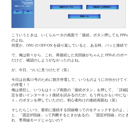
こういうときは、いくらルータの画面で「接続」ボタン押しても PPP
のよね。
何度か、ONU の OFF/ON を繰り返していると、ある時、パッと接続
で、俺は前々から、これ、再接続した光回線がちゃんと PPPoE の
だけど、確認のしようがなかったのよね。
が、今日、ついに見つけたぞ（笑）
今日は台風11号のために朝方停電して、いつものように30分かけて
の停電！！
俺は発狂し、いつもはトップ画面の「接続ボタン」を押して、「詳細設定
定を使いインターネット接続を試みるのだが、もう何もかもいやにな
ト」のボタンを押していたのだ。初心者向けの接続画面ね（笑）
そしたらこいつ、最初に接続する回線種ってのをチェックするのよ。こ
と、「固定IP回線」って判断するときがあるの。「固定IP回線」の
れ、専用線モードじゃないの？