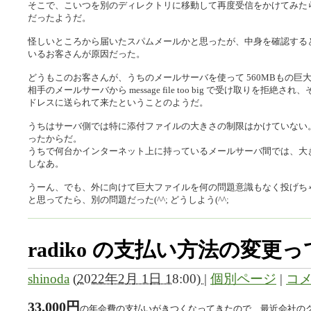
そこで、こいつを別のディレクトリに移動して再度受信をかけてみた
だったようだ。
怪しいところから届いたスパムメールかと思ったが、中身を確認する
いるお客さんが原因だった。
どうもこのお客さんが、うちのメールサーバを使って 560MBもの
相手のメールサーバから message file too big で受け取りを
ドレスに送られて来たということのようだ。
うちはサーバ側では特に添付ファイルの大きさの制限はかけていない
ったからだ。
うちで何台かインターネット上に持っているメールサーバ間では、大
しなあ。
うーん、でも、外に向けて巨大ファイルを何の問題意識もなく投げちゃう
と思ってたら、別の問題だった(^^; どうしよう(^^;
radiko の支払い方法の変更
shinoda
(
2022年2月 1日 18:00)
|
個別ページ
|
コメ
33,000円
の年会費の支払いがきつくなってきたので、最近会社のクレ