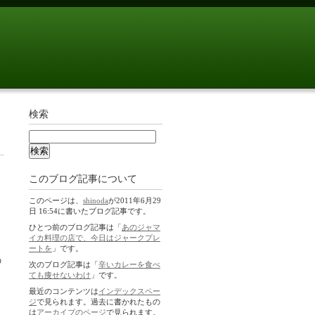
検索
た
このブログ記事について
このページは、
shinoda
が2011年6月29
日 16:54に書いたブログ記事です。
ひとつ前のブログ記事は「
あのジャマ
イカ料理の店で、今日はジャークプレ
ートを
」です。
の
次のブログ記事は「
辛いカレーを食べ
ても痩せないわけ
」です。
最近のコンテンツは
インデックスペー
ジ
で見られます。過去に書かれたもの
は
アーカイブのページ
で見られます。