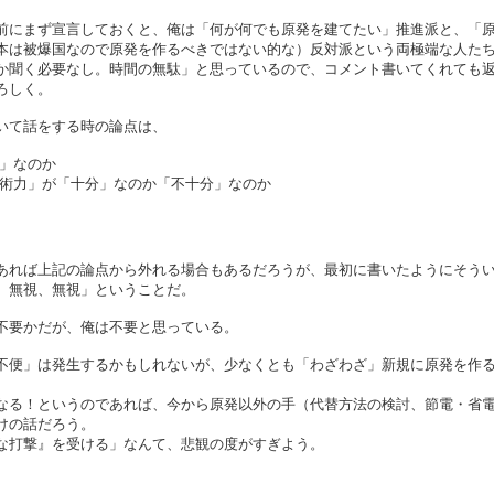
前にまず宣言しておくと、俺は「何が何でも原発を建てたい」推進派と、「
本は被爆国なので原発を作るべきではない的な）反対派という両極端な人た
か聞く必要なし。時間の無駄」と思っているので、コメント書いてくれても
ろしく。
いて話をする時の論点は、
」なのか
術力」が「十分」なのか「不十分」なのか
あれば上記の論点から外れる場合もあるだろうが、最初に書いたようにそう
、無視、無視」ということだ。
不要かだが、俺は不要と思っている。
不便」は発生するかもしれないが、少なくとも「わざわざ」新規に原発を作
なる！というのであれば、今から原発以外の手（代替方法の検討、節電・省
けの話だろう。
な打撃』を受ける」なんて、悲観の度がすぎよう。