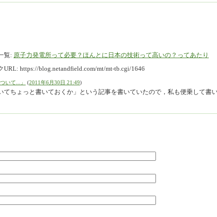
一覧:
原子力発電所って必要？ほんとに日本の技術って高いの？ってあたり
URL:
https://blog.netandfield.com/mt/mt-tb.cgi/1646
いて...」
(
2011年6月30日 21:49
)
いてちょっと書いておくか」という記事を書いていたので，私も便乗して書