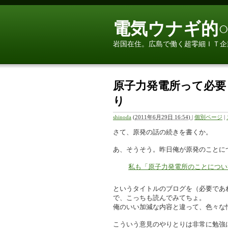
電気ウナギ的○
岩国在住。広島で働く超零細ＩＴ企
原子力発電所って必要
り
shinoda
(
2011年6月29日 16:54)
|
個別ページ
|
さて、原発の話の続きを書くか。
あ、そうそう。昨日俺が原発のことに
私も「原子力発電所のことについて.
というタイトルのブログを（必要であ
で、こっちも読んでみてちょ。
俺のいい加減な内容と違って、色々な
こういう意見のやりとりは非常に勉強