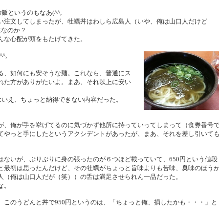
飯というのもなあ(^^;
い注文してしまったが、牡蠣丼はわしら広島人（いや、俺は山口人だけど
来なのか？
んな心配が頭をもたげてきた。
^;
る、如何にも安そうな麺。これなら、普通にス
れた方がありがたいよ。まあ、それ以上に安い
はいえ、ちょっと納得できない内容だった。
が、俺が手を挙げてるのに気づかず他所に持っていってしまって（食券番号
てやっと手にしたというアクシデントがあったが、まあ、それを差し引いて
はないが、ぷりぷりに身の張ったのが６つほど載っていて、650円という値段
と最初は思ったんだけど、その牡蠣がちょっと旨味よりも苦味、臭味のほう
人（俺は山口人だが（笑））の舌は満足させられん一品だった。
な。
、このうどんと丼で950円というのは、「ちょっと俺、損したかも・・・」と