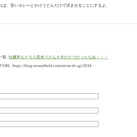
れば、安いカレーとかけうどんだけで済ませることにするよ。
一覧:
牡蠣丼もとろろ昆布うどんも今ひとつだったなあ・・・
URL:
https://blog.netandfield.com/mt/mt-tb.cgi/2034