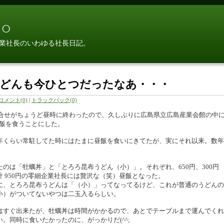
○
業社長のいわゆる社長日記。
うどんも今ひとつだったなあ・・・
コメント(0)
|
トラックバック(0)
合せがちょうど昼時に終わったので、久しぶりに広島県立広島産業会館の中
昼飯を食うことにした。
ルに一年くらい常駐してた時にはたまに昼飯を食いにきてたが、実にそれ以来。数年
たのは「牡蠣丼」と「とろろ昆布うどん（小）」。それぞれ、650円、300円
計 950円の零細企業社長には贅沢な（笑）昼飯となった。
に、とろろ昆布うどんは「（小）」ってなってるけど、これが普通のうどんの
小）がついてないやつは二玉入るらしい。
はすぐ出来たが、牡蠣丼は時間がかかるので、あとでテーブルまで運んでくれ
い。同時に食いたかったのに、がっかりだ(^^;