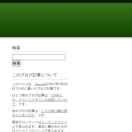
検索
に
このブログ記事について
このページは、
shinoda
が2012年3月24
日 13:43に書いたブログ記事です。
ひとつ前のブログ記事は「
32MBと
か、そういうメモリしか認識しないの
で
」です。
次のブログ記事は「
とりの助は麺が残
念だと思うのだ
」です。
最近のコンテンツは
インデックスペー
ジ
で見られます。過去に書かれたもの
は
アーカイブのページ
で見られます。