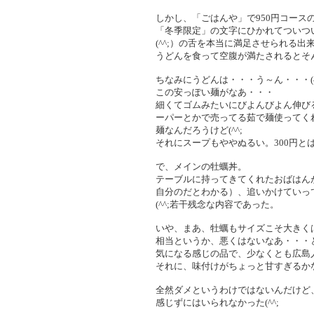
しかし、「ごはんや」で950円コースの
「冬季限定」の文字にひかれてついつ
(^^;）の舌を本当に満足させられる出
うどんを食って空腹が満たされるとそ
ちなみにうどんは・・・う～ん・・・(^
この安っぽい麺がなあ・・・
細くてゴムみたいにびよんびよん伸び
ーパーとかで売ってる茹で麺使ってく
麺なんだろうけど(^^;
それにスープもややぬるい。300円と
で、メインの牡蠣丼。
テーブルに持ってきてくれたおばはん
自分のだとわかる）、追いかけていっ
(^^;若干残念な内容であった。
いや、まあ、牡蠣もサイズこそ大きく
相当というか、悪くはないなあ・・・
気になる感じの品で、少なくとも広島
それに、味付けがちょっと甘すぎるか
全然ダメというわけではないんだけど
感じずにはいられなかった(^^;