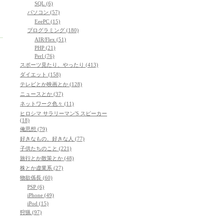
SQL (6)
パソコン (57)
EeePC (15)
プログラミング (180)
AIR/Flex (51)
PHP (21)
Perl (76)
スポーツ見たり、やったり (413)
ダイエット (158)
テレビとか映画とか (128)
ニュースとか (37)
ネットワーク色々 (11)
ヒロシマ サラリーマン'S スピーカー
(18)
俺思想 (79)
好きなもの、好きな人 (77)
子供たちのこと (221)
旅行とか散策とか (48)
株とか虚業系 (27)
物欲係長 (60)
PSP (6)
iPhone (49)
iPod (15)
狩猟 (97)