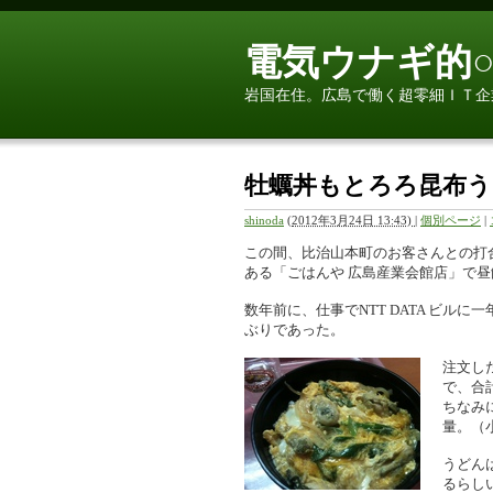
電気ウナギ的○
岩国在住。広島で働く超零細ＩＴ企
牡蠣丼もとろろ昆布
shinoda
(
2012年3月24日 13:43)
|
個別ページ
|
この間、比治山本町のお客さんとの打
ある「ごはんや 広島産業会館店」で
数年前に、仕事でNTT DATA ビ
ぶりであった。
注文し
で、合
ちなみ
量。（
うどん
るらし