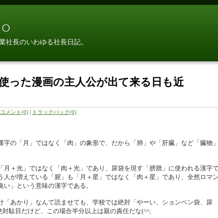
○
業社長のいわゆる社長日記。
使った漫画の主人公が出て来る日も近
コメント(0)
|
トラックバック(0)
漢字の「月」ではなく「肉」の象形で、だから「肺」や「肝臓」など「臓物
「月＋光」ではなく「肉＋光」であり、尿袋を現す「膀胱」に使われる漢字
う人が増えている「腥」も「月＋星」ではなく「肉＋星」であり、全然ロマ
臭い」という意味の漢字である。
け「あかり」なんて読ませても、学校では絶対「やーい、ションベン袋、尿
は絶対駄目だけど、この場合半分以上は親の責任だな(^^;