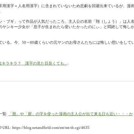
常用漢字＋人名用漢字）に含まれていないため悲劇を回避出来ているが、漫
;
ン・ブギ」って作品が人気だったころ、主人公の名前「翔（しょう）」は人
のヤンキー少女が「息子が生まれたら使いたかったのにぃ」と悶絶して悔し
いる。今、50～60歳くらいの元ヤンのお母さんたちには悔しい想いをして
キラキラ？ 漢字の見た目良くても...
」
一覧:
「胱」や「腥」の字を使った漫画の主人公が出て来る日も近い・・・か
URL:
https://blog.netandfield.com/mt/mt-tb.cgi/4635