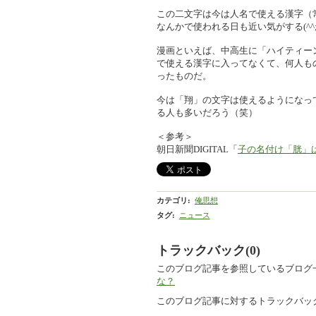
この二文字は今は人名で使える漢字（
なんかで使われる日も近い気がする(^^
漫画といえば、中高生に「ハイティー
で使える漢字に入ってなくて、何人も
ったものだ。
今は「翔」の文字は使えるようになって
る人も多いだろう（笑）
＜参考＞
朝日新聞DIGITAL「
子の名付け「胱」は
カテゴリ
:
俺思想
タグ
:
ニュース
トラックバック(0)
このブログ記事を参照しているブログ
な？
このブログ記事に対するトラックバック