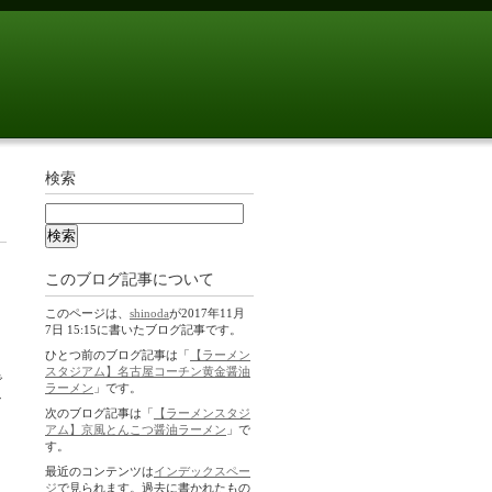
検索
このブログ記事について
このページは、
shinoda
が2017年11月
」
7日 15:15に書いたブログ記事です。
ひとつ前のブログ記事は「
【ラーメン
スタジアム】名古屋コーチン黄金醤油
で
ラーメン
」です。
ン
次のブログ記事は「
【ラーメンスタジ
アム】京風とんこつ醤油ラーメン
」で
す。
最近のコンテンツは
インデックスペー
ジ
で見られます。過去に書かれたもの