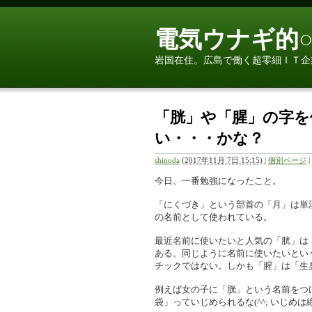
電気ウナギ的○
岩国在住。広島で働く超零細ＩＴ企
「胱」や「腥」の字を
い・・・かな？
shinoda
(
2017年11月 7日 15:15)
|
個別ページ
|
今日、一番勉強になったこと。
「にくづき」という部首の「月」は単
の名前として使われている。
最近名前に使いたいと人気の「胱」は
ある。同じように名前に使いたいとい
チックではない。しかも「腥」は「生
例えば女の子に「胱」という名前をつ
袋」っていじめられるな(^^; いじめ