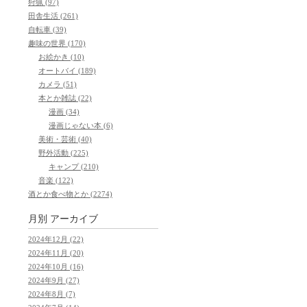
狩猟 (97)
田舎生活 (261)
自転車 (39)
趣味の世界 (170)
お絵かき (10)
オートバイ (189)
カメラ (51)
本とか雑誌 (22)
漫画 (34)
漫画じゃない本 (6)
美術・芸術 (40)
野外活動 (225)
キャンプ (210)
音楽 (122)
酒とか食べ物とか (2274)
月別
アーカイブ
2024年12月 (22)
2024年11月 (20)
2024年10月 (16)
2024年9月 (27)
2024年8月 (7)