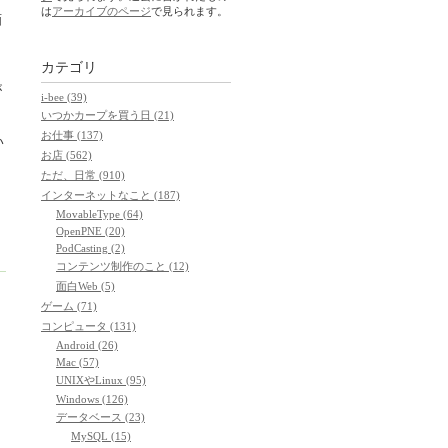
は
アーカイブのページ
で見られます。
画
カテゴリ
名
が
i-bee (39)
いつかカープを買う日 (21)
お仕事 (137)
い
お店 (562)
ただ、日常 (910)
インターネットなこと (187)
MovableType (64)
OpenPNE (20)
PodCasting (2)
コンテンツ制作のこと (12)
面白Web (5)
ゲーム (71)
コンピュータ (131)
Android (26)
Mac (57)
UNIXやLinux (95)
Windows (126)
データベース (23)
MySQL (15)