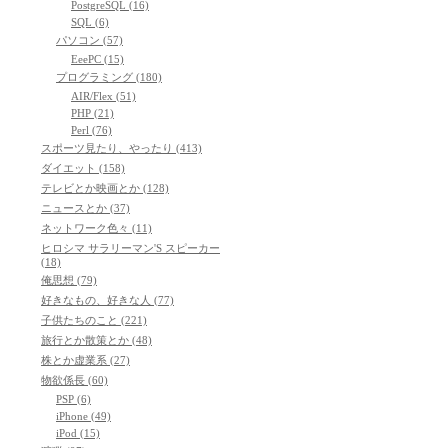
PostgreSQL (16)
SQL (6)
パソコン (57)
EeePC (15)
プログラミング (180)
AIR/Flex (51)
PHP (21)
Perl (76)
スポーツ見たり、やったり (413)
ダイエット (158)
テレビとか映画とか (128)
ニュースとか (37)
ネットワーク色々 (11)
ヒロシマ サラリーマン'S スピーカー
(18)
俺思想 (79)
好きなもの、好きな人 (77)
子供たちのこと (221)
旅行とか散策とか (48)
株とか虚業系 (27)
物欲係長 (60)
PSP (6)
iPhone (49)
iPod (15)