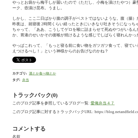
やっとお袋から梅干しが届いたので（ただし、小梅を漬けたやつ）豪
ーク、壺漬け昆布。うまし。
しかし、ここ二日ばかり腹の調子がベストではないような。腹（腸）
昨夜は、就寝後 2時間くらい経ったときにいきなり吐きそうになっち
ちゃって、「ああ、こうしてゲロを喉に詰まらせて死ぬやつがいるん
か、胃液のせいかその後喉が焼けるような感じでしばらく寝れんかっ
やっぱこれって、「もっと寝る前に食い物をガツガツ食って、寝てい
えつけるべし！」という神様からのお告げなのかね？
カテゴリ
:
酒とか食べ物とか
タグ
:
弁当
トラックバック(0)
このブログ記事を参照しているブログ一覧:
愛俺弁当４７
このブログ記事に対するトラックバックURL:
https://blog.netandfield.
コメントする
名前