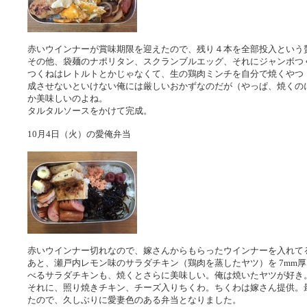
赤いウインナーが賞味期限を迎えたので、残り４本を全部投入という
その他、袋麺のナポリタン、スクランブルエッグ、それにジャンボつ
つくねはレトルトとかじゃなくて、生の鶏肉ミンチを自分で焼くやつ（味
成させないといけない俺には厳しいおかずなのだが（やっぱ、焼くの
か美味しいのよね。
タルタルソースをかけて完成。
10月4日（火）の愛俺弁当
赤いウインナー切れなので、嫁さんからもらったウインナーを入れて
あと、瀬戸内レモン味のサラダチキン（鶏肉を蒸したヤツ）を 7mm
べるサラダチキンも、焼くとさらに美味しい。俺は焼いたヤツが好き
それに、照り焼きチキン、チーズ入りちくわ。ちくわは嫁さん提供。
たので、久しぶりに愛妻色のある弁当となりました。