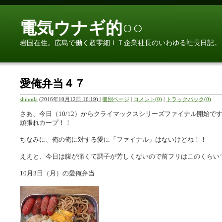
電気ウナギ的○○
岩国在住。広島で働く超零細ＩＴ企業社長のいわゆる社長日記。
愛俺弁当４７
shinoda
(
2016年10月12日 16:19)
|
個別ページ
|
コメント(0)
|
トラックバック(0)
さあ、今日（10/12）からクライマックスシリーズファイナル開始で
頑張れカープ！！
ちなみに、俺の俺に対する愛に「ファイナル」はないけどね！！
ええと、今日は腹が痛くて調子が芳しくないので前フリはこのくらい
10月3日（月）の愛俺弁当