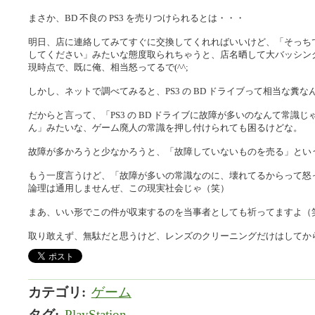
まさか、BD 不良の PS3 を売りつけられるとは・・・
明日、店に連絡してみてすぐに交換してくれればいいけど、「そっち
してください」みたいな態度取られちゃうと、店名晒して大バッシング大
現時点で、既に俺、相当怒ってるで(^^;
しかし、ネットで調べてみると、PS3 の BD ドライブって相当な糞なんや
だからと言って、「PS3 の BD ドライブに故障が多いのなんて常識
ん」みたいな、ゲーム廃人の常識を押し付けられても困るけどな。
故障が多かろうと少なかろうと、「故障していないものを売る」とい
もう一度言うけど、「故障が多いの常識なのに、壊れてるからって怒
論理は通用しませんぜ、この現実社会じゃ（笑）
まあ、いい形でこの件が収束するのを当事者としても祈ってますよ（
取り敢えず、無駄だと思うけど、レンズのクリーニングだけはしてか
カテゴリ
:
ゲーム
タグ
:
PlayStation