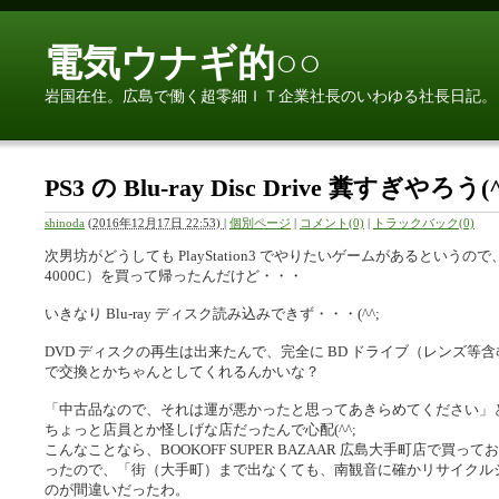
電気ウナギ的○○
岩国在住。広島で働く超零細ＩＴ企業社長のいわゆる社長日記。
PS3 の Blu-ray Disc Drive 糞すぎやろう(^
shinoda
(
2016年12月17日 22:53)
|
個別ページ
|
コメント(0)
|
トラックバック(0)
次男坊がどうしても PlayStation3 でやりたいゲームがあるという
4000C）を買って帰ったんだけど・・・
いきなり Blu-ray ディスク読み込みできず・・・(^^;
DVD ディスクの再生は出来たんで、完全に BD ドライブ（レンズ
で交換とかちゃんとしてくれるんかいな？
「中古品なので、それは運が悪かったと思ってあきらめてください」とか
ちょっと店員とか怪しげな店だったんで心配(^^;
こんなことなら、BOOKOFF SUPER BAZAAR 広島大手町店で
ったので、「街（大手町）まで出なくても、南観音に確かリサイクル
のが間違いだったわ。