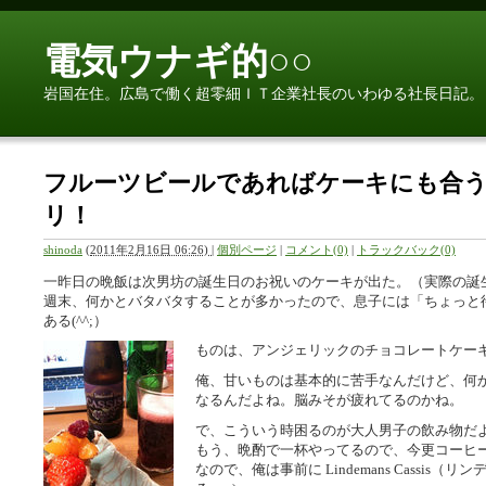
電気ウナギ的○○
岩国在住。広島で働く超零細ＩＴ企業社長のいわゆる社長日記。
フルーツビールであればケーキにも合
リ！
shinoda
(
2011年2月16日 06:26)
|
個別ページ
|
コメント(0)
|
トラックバック(0)
一昨日の晩飯は次男坊の誕生日のお祝いのケーキが出た。（実際の誕生
週末、何かとバタバタすることが多かったので、息子には「ちょっと
ある(^^;）
ものは、アンジェリックのチョコレートケー
俺、甘いものは基本的に苦手なんだけど、何
なるんだよね。脳みそが疲れてるのかね。
で、こういう時困るのが大人男子の飲み物だ
もう、晩酌で一杯やってるので、今更コーヒ
なので、俺は事前に Lindemans Cassi