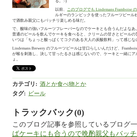
る。:-)
以前、
このブログでも Lindemans Framb
ルギーのランビックを使ったフルーツビールね。Fra
で酒飲み親父にもバッチリ楽しめる味だ。
で、酸味の強いフルーツフレーバーなのでケーキとも合うんだよなあ
普通のビールを飲んでケーキを食べると、クリームの甘さとビールの
いつは「ちょっと酸っぱくてコクのある大人の炭酸飲料」って感じな
Lindemans Brewery のフルーツビールは甘口らしいんだけど、Frambo
が喉を刺激し、決して甘ったるさは感じないので、ケーキと一緒にア
ょ。
カテゴリ
:
酒とか食べ物とか
タグ
:
ビール
トラックバック(0)
このブログ記事を参照しているブログ一
ばケーキにも合うので晩酌親父もバッチ