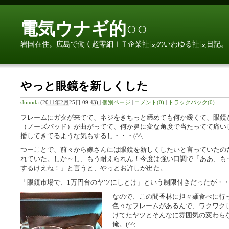
電気ウナギ的○○
岩国在住。広島で働く超零細ＩＴ企業社長のいわゆる社長日記。
やっと眼鏡を新しくした
shinoda
(
2011年2月25日 09:43)
|
個別ページ
|
コメント(0)
|
トラックバック(0)
フレームにガタが来てて、ネジをきちっと締めても何か緩くて、眼鏡
（ノーズパッド）が曲がってて、何か鼻に変な角度で当たってて痛い
播してきてるような気もするし・・・(^^;
つーことで、前々から嫁さんには眼鏡を新しくしたいと言っていたの
れていた。しか～し、もう耐えられん！今度は強い口調で「ああ、も
するけえね！」と言うと、やっとお許しが出た。
「眼鏡市場で、1万円台のヤツにしとけ」という制限付きだったが・・・(
なので、この間香林に担々麺食べに行
色々なフレームがあるんで、ワクワク
けてたヤツとそんなに雰囲気の変わら
俺。(^^;