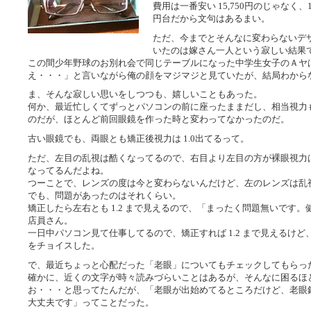
費用は一番安い 15,750円のじゃなく、
円台だから文句はあるまい。
ただ、今までとそんなに変わらないデ
いたのは嫁さん一人という寂しい結果
この間少年野球のお別れ会で同じテーブルになった中学生女子のＡヤ
え・・・」と言いながら俺の顔をマジマジと見ていたが、結局わからなか
ま、そんな寂しい思いをしつつも、嬉しいこともあった。
何か、最近忙しくてずっとパソコンの前に座ったままだし、相当視力
のだが、ほとんど前回眼鏡を作った時と変わってなかったのだ。
古い眼鏡でも、両眼とも矯正後視力は 1.0出てるって。
ただ、左目の乱視は酷くなってるので、右目より左目の方が裸眼視力
なってるんだよね。
つーことで、レンズの度は今と変わらないんだけど、左のレンズは乱
でも、問題があったのはそれくらい。
矯正したら左右とも 1.2 まで見えるので、「まったく問題無いです
店員さん。
一日中パソコン見て仕事してるので、矯正すれば 1.2 まで見えるけど、
をチョイスした。
で、最近ちょっと心配だった「老眼」についてもチェックしてもらっ
確かに、近くの文字が時々読みづらいことはあるが、そんなに困るほ
お・・・と思ってたんだが、「老眼が出始めてるところだけど、老眼
大丈夫です」ってことだった。