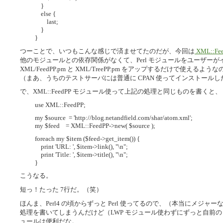
}
else {
last;
}
}
つーことで、いつもこんな感じで済ませてたのだが、今回は
XML::F
他のモジュールとの依存関係がなくて、Perl モジュールをユーザー
XML/FeedPP.pm と XML/TreePP.pm をアップするだけで使え
（まあ、うちのテストサーバには普通に CPAN 使ってインストールした
で、XML::FeedPP モジュール使って上記の処理と同じものを書くと、
use XML::FeedPP;
my $source = 'http://blog.netandfield.com/shar/atom.xml';
my $feed = XML::FeedPP->new( $source );
foreach my $item ($feed->get_item()) {
print 'URL: ', $item->link(), "\n";
print 'Title: ', $item->title(), "\n";
}
こうなる。
短っ！たった 7行だ。（笑）
ほんま、Perl4 の頃からずっと Perl 使ってるので、（本当にメ
処理を書いてしまうんだけど（LWP モジュール使わずにずっと自前の ht
ュールは便利だな。