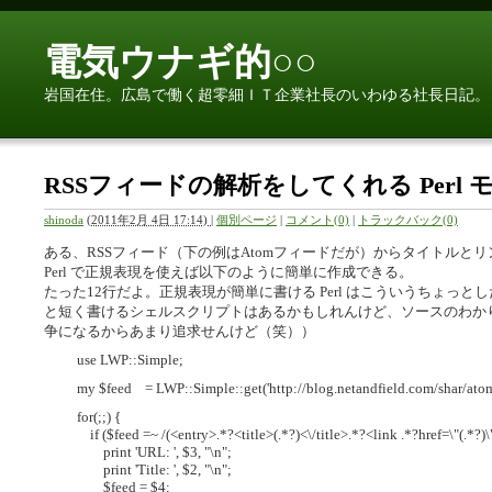
電気ウナギ的○○
岩国在住。広島で働く超零細ＩＴ企業社長のいわゆる社長日記。
RSSフィードの解析をしてくれる Perl
shinoda
(
2011年2月 4日 17:14)
|
個別ページ
|
コメント(0)
|
トラックバック(0)
ある、RSSフィード（下の例はAtomフィードだが）からタイトルと
Perl で正規表現を使えば以下のように簡単に作成できる。
たった12行だよ。正規表現が簡単に書ける Perl はこういうちょっ
と短く書けるシェルスクリプトはあるかもしれんけど、ソースのわかりや
争になるからあまり追求せんけど（笑））
use LWP::Simple;
my $feed = LWP::Simple::get('http://blog.netandfield.com/shar/atom
for(;;) {
if ($feed =~ /(<entry>.*?<title>(.*?)<\/title>.*?<link .*?href=\"(.*?)\"
print 'URL: ', $3, "\n";
print 'Title: ', $2, "\n";
$feed = $4;