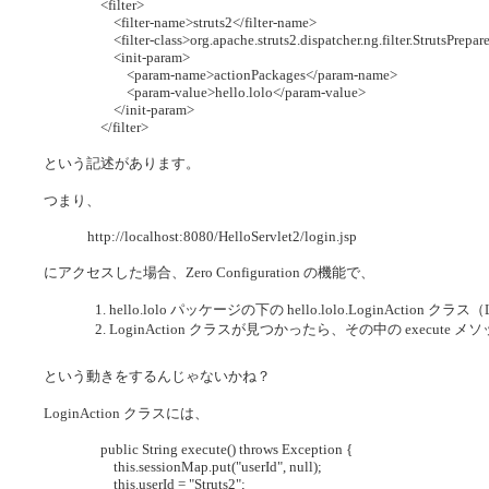
<filter>
<filter-name>struts2</filter-name>
<filter-class>org.apache.struts2.dispatcher.ng.filter.StrutsPrepar
<init-param>
<param-name>actionPackages</param-name>
<param-value>hello.lolo</param-value>
</init-param>
</filter>
という記述があります。
つまり、
http://localhost:8080/HelloServlet2/login.jsp
にアクセスした場合、Zero Configuration の機能で、
hello.lolo パッケージの下の hello.lolo.LoginAction クラス
LoginAction クラスが見つかったら、その中の execute
という動きをするんじゃないかね？
LoginAction クラスには、
public String execute() throws Exception {
this.sessionMap.put("userId", null);
this.userId = "Struts2";