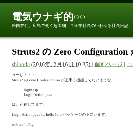
電気ウナギ的○○
岩国在住。広島で働く超零細ＩＴ企業社長のいわゆる社長日記。
Struts2 の Zero Configur
shinoda
(
2016年12月16日 10:35)
|
個別ページ
|
コ
うーむ・・・
Struts2 の Zero Configuration が上手く機能してないような・・・
login.jsp
LoginAction.java
は、存在してます。
LoginAction.java は hello.lolo パッケージの下にいます。
web.xml には、