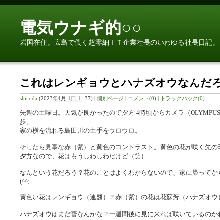
電気ウナギ的○○
岩国在住。広島で働く超零細ＩＴ企業社長のいわゆる社長日記。
これはレンギョウとハナズオウなんだ
shinoda
(
2023年4月 1日 11:37)
|
個別ページ
|
コメント(0)
|
トラックバック(0)
先週の土曜日。天気が良かったので夕方 4時頃からカメラ（OLYMPUS PEN E-
歩。
家の横を流れる島田川の土手をウロウロ。
そしたら見事な赤（紫）と黄色のコントラスト。黄色の花が咲く先の
夕方なので、花はもうしわしわだけど（笑）
なんという花だろう？花のことはよくわからないので、家に帰ってか
(^^;
黄色い花はレンギョウ（連翹）？赤（紫）の花は花蘇芳（ハナズオウ
ハナズオウはまだ蕾なんかな？一週間後に見に来れば咲いているのか