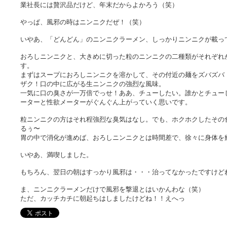
業社長には贅沢品だけど、年末だからよかろう（笑）
やっぱ、風邪の時はニンニクだぜ！（笑）
いやあ、「どんどん」のニンニクラーメン、しっかりニンニクが載っ
おろしニンニクと、大きめに切った粒のニンニクの二種類がそれぞれ
す。
まずはスープにおろしニンニクを溶かして、その付近の麺をズバズバ
ザク！口の中に広がる生ニンニクの強烈な風味。
一気に口の臭さが一万倍でっせ！ああ、チューしたい。誰かとチュー
ーターと性欲メーターがぐんぐん上がっていく思いです。
粒ニンニクの方はそれ程強烈な臭気はなし。でも、ホクホクしたその
るぅ〜
胃の中で消化が進めば、おろしニンニクとは時間差で、徐々に身体を
いやあ、満喫しました。
もちろん、翌日の朝はすっかり風邪は・・・治ってなかったですけどね。
ま、ニンニクラーメンだけで風邪を撃退とはいかんわな（笑）
ただ、カッチカチに朝起ちはしましたけどね！！えへっ