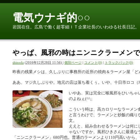
電気ウナギ的○○
岩国在住。広島で働く超零細ＩＴ企業社長のいわゆる社長日記。
やっぱ、風邪の時はニンニクラーメン
shinoda
(
2016年12月28日 11:56)
|
個別ページ
|
コメント(0)
|
トラックバック(0)
昨夜の残業メシは、久しぶりに事務所の近所の焼肉＆ラーメン屋「ど
ああ、マジ久しぶりや。地元の店は落ち着くぅ。いや、十日市ロコ（地元
いやあ、実は完全に喉風邪をひいちゃいま
のよねぇ(^^;;
こういう時は、高カロリーなラーメン
と言うわけで、ラーメンと炒飯の織り
文。
ええと、組み合わせるラーメンは何に
ゃないですか、風邪ひきさんに最適な
「ニンニクラーメン」680円也。普通のラーメンより110円高いから、