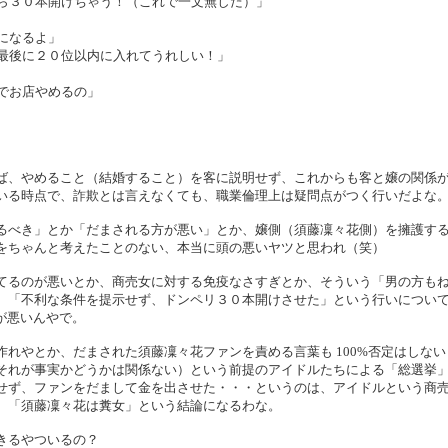
ら３０本開けちゃう！（これで一文無しだ）」
になるよ」
最後に２０位以内に入れてうれしい！」
でお店やめるの」
ば、やめること（結婚すること）を客に説明せず、これからも客と嬢の関係
いる時点で、詐欺とは言えなくても、職業倫理上は疑問点がつく行いだよな
るべき」とか「だまされる方が悪い」とか、嬢側（須藤凜々花側）を擁護す
をちゃんと考えたことのない、本当に頭の悪いヤツと思われ（笑）
てるのが悪いとか、商売女に対する免疫なさすぎとか、そういう「男の方も
、「不利な条件を提示せず、ドンペリ３０本開けさせた」という行いについ
花が悪いんやで。
れやとか、だまされた須藤凜々花ファンを責める言葉も 100%否定はしない
それが事実かどうかは関係ない）という前提のアイドルたちによる「総選挙
せず、ファンをだまして金を出させた・・・というのは、アイドルという商
、「須藤凜々花は糞女」という結論になるわな。
きるやついるの？