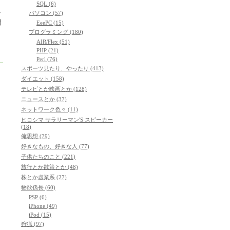
SQL (6)
そ
パソコン (57)
聞
EeePC (15)
プログラミング (180)
AIR/Flex (51)
PHP (21)
Perl (76)
スポーツ見たり、やったり (413)
ダイエット (158)
テレビとか映画とか (128)
ニュースとか (37)
ネットワーク色々 (11)
ヒロシマ サラリーマン'S スピーカー
(18)
俺思想 (79)
好きなもの、好きな人 (77)
子供たちのこと (221)
旅行とか散策とか (48)
株とか虚業系 (27)
物欲係長 (60)
PSP (6)
iPhone (49)
iPod (15)
狩猟 (97)