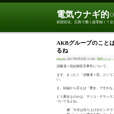
電気ウナギ的○
岩国在住。広島で働く超零細ＩＴ企
AKBグループのこと
るね
shinoda
(
2017年6月20日 12:44)
|
個別ページ
|
須藤凜々花結婚宣言事件について。
まず、まったく「須藤凜々花」という
い。
ま、結論から言えば「糞女」ですわな
どう糞女なのかは、マツコ・デラック
ついてるよね。
嬢「今月は売り上げがピンチで