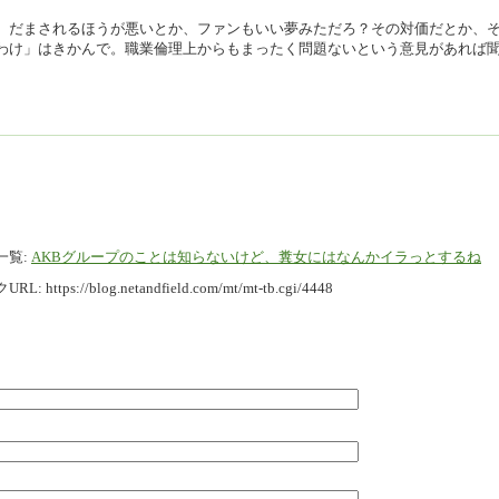
、だまされるほうが悪いとか、ファンもいい夢みただろ？その対価だとか、
わけ」はきかんで。職業倫理上からもまったく問題ないという意見があれば
一覧:
AKBグループのことは知らないけど、糞女にはなんかイラっとするね
URL:
https://blog.netandfield.com/mt/mt-tb.cgi/4448