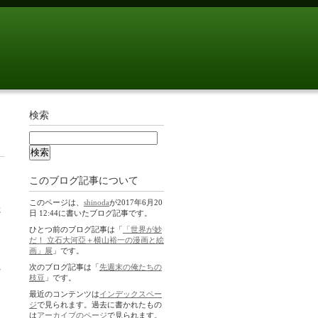
検索
このブログ記事について
このページは、
shinoda
が2017年6月20
た
日 12:44に書いたブログ記事です。
ひとつ前のブログ記事は「
「世界が妙
だ！ 立石大河亞＋横山裕一の漫画と絵
画」展
」です。
次のブログ記事は「
先週末の俺たちの
を
枝豆
」です。
最近のコンテンツは
インデックスペー
ジ
で見られます。過去に書かれたもの
は
アーカイブのページ
で見られます。