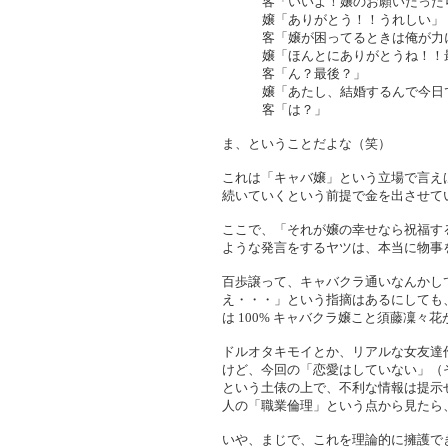
客「いいよ！嬢のお願いだった
嬢「ありがとう！！うれしい」
客「嬢が困ってるときは俺が力
嬢「ほんとにありがとうね！！
客「ん？最後？」
嬢「あたし、結婚するんで今日
客「は？」
ま、ということだよな（笑）
これは「キャバ嬢」という立場で言え
続いていくという前提で金を出させて
ここで、「それが嬢の幸せなら祝福す
ような発言をするヤツは、本当に物事
百歩譲って、キャバクラ通いなんかし
え・・・」という指摘はあるにしても
は 100% キャバクラ嬢こと須藤凜々
ドルオタキモイとか、リアルな女友達作
けど、今回の「恋愛はしていない」（
という土俵の上で、不利な情報は提示
人の「職業倫理」という点から見たら
いや、まじで、これを理論的に擁護で