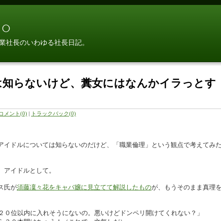
○
業社長のいわゆる社長日記。
は知らないけど、糞女にはなんかイラっとす
コメント(0)
|
トラックバック(0)
アイドルについては知らないのだけど、「職業倫理」という観点で考えてみ
。アイドルとして。
ス氏が
須藤凜々花をキャバ嬢に見立てて解説したもの
が、もうそのまま真理
２０位以内に入れそうにないの。悪いけどドンペリ開けてくれない？」