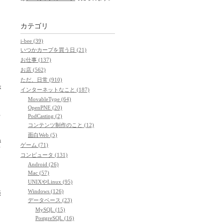
カテゴリ
i-bee (39)
いつかカープを買う日 (21)
お仕事 (137)
お店 (562)
ただ、日常 (910)
が
インターネットなこと (187)
。
MovableType (64)
OpenPNE (20)
る
PodCasting (2)
コンテンツ制作のこと (12)
面白Web (5)
ね
ゲーム (71)
て
コンピュータ (131)
Android (26)
Mac (57)
UNIXやLinux (95)
」
Windows (126)
売
データベース (23)
MySQL (15)
PostgreSQL (16)