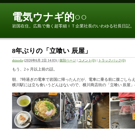
電気ウナギ的○○
岩国在住。広島で働く超零細ＩＴ企業社長のいわゆる社長日記。
8年ぶりの「立喰い 辰屋」
shinoda
(
2026年6月 2日 14:03)
|
個別ページ
|
コメント(0)
|
トラックバック(0)
もう、2ヶ月以上前の話。
朝、7時過ぎの電車で岩国に帰ったんだが、電車に乗る前に腹ごしら
横川駅には立ち食いうどんはないので、横川商店街の「立喰い 辰屋」