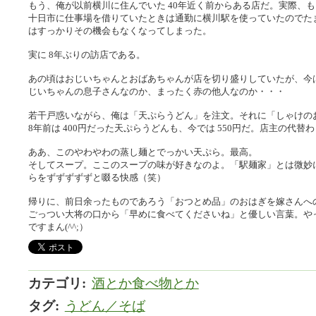
もう、俺が以前横川に住んでいた 40年近く前からある店だ。実際、
十日市に仕事場を借りていたときは通勤に横川駅を使っていたのでた
はすっかりその機会もなくなってしまった。
実に 8年ぶりの訪店である。
あの頃はおじいちゃんとおばあちゃんが店を切り盛りしていたが、今
じいちゃんの息子さんなのか、まったく赤の他人なのか・・・
若干戸惑いながら、俺は「天ぷらうどん」を注文。それに「しゃけの
8年前は 400円だった天ぷらうどんも、今では 550円だ。店主の代
ああ、このやわやわの蒸し麺とでっかい天ぷら。最高。
そしてスープ。ここのスープの味が好きなのよ。「駅麺家」とは微妙
らをずずずずずと啜る快感（笑）
帰りに、前日余ったものであろう「おつとめ品」のおはぎを嫁さんへ
ごっつい大将の口から「早めに食べてくださいね」と優しい言葉。や
ですまん(^^;）
カテゴリ
:
酒とか食べ物とか
タグ
:
うどん／そば