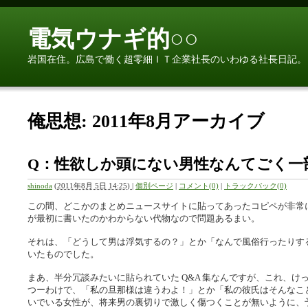
電気ウナギ的○○
岩国在住。広島で働く超零細ＩＴ企業社長のいわゆる社長日記。
俺思想: 2011年8月アーカイブ
Q：性欲しか頭にない男性なんてごく一
shinoda
(
2011年8月 5日 14:25)
|
個別ページ
|
コメント(0)
|
トラックバック(0)
この間、どこかのまとめニュースサイトに貼ってあったコピペが非常
が最初に書いたのかわからない代物なので問題あるまい。
それは、「どうして男は浮気するの？」とか「なんで風俗行ったりす
いたものでした。
まあ、半分冗談みたいに貼られていた Q&A 集なんですが、これ、け
つーわけで、「私の旦那様は違うわよ！」とか「私の彼氏はそんなこ
いでいる女性が、将来男の裏切りで激しく傷つくことが無いように、