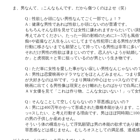
ま、男なんて、↓こんなもんです。だから傷つくのはよせ（笑）
Q：性欲しか頭にない男性なんてごく一部でしょ！？
A：健康な男性であれば性欲しか頭にないのが普通です。
もちろんそんな顔を見せては女性に嫌われますからたいてい演
考えてみてください。たった一回の射精のために3～5万も風
痴○や盗撮など人生をふいにしてまでも性犯罪に走る男性が大
行動に移さないまでも願望として持っている男性は非常に多い
それだけ男性の性欲は凄まじいのです。恋人がいようが結婚し
か」と虎視眈々と常に狙っているのが男という生き物です。
Q：ただ単に女性を愛した事がない寂しい男性なんじゃないの
A：男性は恋愛映画やドラマなどをほとんどみません。つまり
が大好きなのはAVです。つまり興味の中心はセッ○スなので
映画に出てくる男性像は現実とかけ離れたものばかりで白馬に
ＡＶ女優を見て「これは作り物。こんな女はいない！」って女
Q：そんなことして空しくならないの？罪悪感はないの？
A：男には400万年かかって形成された撒種本能があります。
ッ○スしたい、と考え行動する理由です。男はほぼ同時期に10
の男の子供しか産めません。
そういう体の構造からして浮気願望は男の本能の欲求であり健
罪悪感などは感じません。 むしろオスとしての満足感、達成