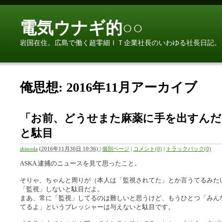
電気ウナギ的○○
岩国在住。広島で働く超零細ＩＴ企業社長のいわゆる社長日記。
俺思想: 2016年11月アーカイブ
「お前、どうせまた麻薬に手を出すんだ
と駄目
shinoda
(
2016年11月30日 10:36)
|
個別ページ
|
コメント(0)
|
トラックバック(0)
ASKA 逮捕のニュースを見て思ったこと。
そりゃ、ちゃんと周りが（本人は「監視されてた」とか言うてるみた
「監視」しないと駄目だよ。
まあ、常に「監視」してるのは難しいと思うけど、もうひとつ「みん
てるよ」というプレッシャーは与えないと駄目です。