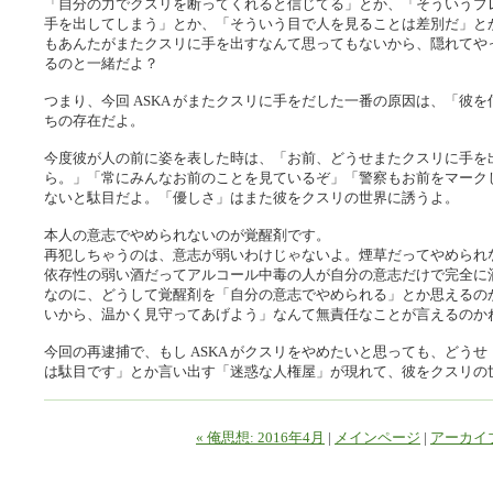
「自分の力でクスリを断ってくれると信じてる」とか、「そういうプ
手を出してしまう」とか、「そういう目で人を見ることは差別だ」と
もあんたがまたクスリに手を出すなんて思ってもないから、隠れてや
るのと一緒だよ？
つまり、今回 ASKA がまたクスリに手をだした一番の原因は、「彼
ちの存在だよ。
今度彼が人の前に姿を表した時は、「お前、どうせまたクスリに手を
ら。」「常にみんなお前のことを見ているぞ」「警察もお前をマーク
ないと駄目だよ。「優しさ」はまた彼をクスリの世界に誘うよ。
本人の意志でやめられないのが覚醒剤です。
再犯しちゃうのは、意志が弱いわけじゃないよ。煙草だってやめられ
依存性の弱い酒だってアルコール中毒の人が自分の意志だけで完全に
なのに、どうして覚醒剤を「自分の意志でやめられる」とか思えるの
いから、温かく見守ってあげよう」なんて無責任なことが言えるのか
今回の再逮捕で、もし ASKA がクスリをやめたいと思っても、どう
は駄目です」とか言い出す「迷惑な人権屋」が現れて、彼をクスリの
« 俺思想: 2016年4月
|
メインページ
|
アーカイ