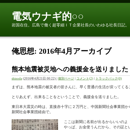
電気ウナギ的○○
岩国在住。広島で働く超零細ＩＴ企業社長のいわゆる社長日記。
俺思想: 2016年4月アーカイブ
熊本地震被災地への義援金を送りました
shinoda
(
2016年4月21日 00:22)
|
個別ページ
|
コメント(2)
|
トラックバック(0)
まずは、熊本地震の被災者の皆さんに、早く普通の生活が戻ってくる
とりあえず、出来ることをということで、義援金を送りました。
東日本大震災の時は、直接赤十字に２万円と、中国新聞社会事業団か
新聞社会事業団経由で。
ここは新聞に名前が出るからいいのよ
やっぱ、お金使うんだから、その証と