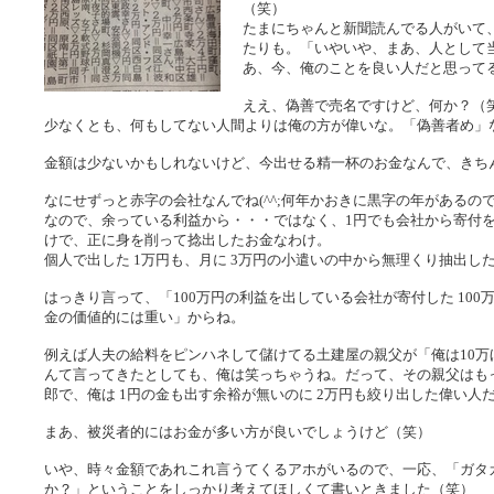
（笑）
たまにちゃんと新聞読んでる人がいて
たりも。「いやいや、まあ、人として
あ、今、俺のことを良い人だと思って
ええ、偽善で売名ですけど、何か？（
少なくとも、何もしてない人間よりは俺の方が偉いな。「偽善者め」
金額は少ないかもしれないけど、今出せる精一杯のお金なんで、きち
なにせずっと赤字の会社なんでね(^^;何年かおきに黒字の年がある
なので、余っている利益から・・・ではなく、1円でも会社から寄付
けで、正に身を削って捻出したお金なわけ。
個人で出した 1万円も、月に 3万円の小遣いの中から無理くり抽出し
はっきり言って、「100万円の利益を出している会社が寄付した 100
金の価値的には重い」からね。
例えば人夫の給料をピンハネして儲けてる土建屋の親父が「俺は10万
んて言ってきたとしても、俺は笑っちゃうね。だって、その親父はもっ
郎で、俺は 1円の金も出す余裕が無いのに 2万円も絞り出した偉い人
まあ、被災者的にはお金が多い方が良いでしょうけど（笑）
いや、時々金額であれこれ言うてくるアホがいるので、一応、「ガタ
か？」ということをしっかり考えてほしくて書いときました（笑）