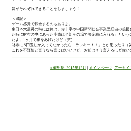
皆がそれぞれできることをしましょう！
＜追記＞
ゲーム感覚で募金するのもありよ。
東日本大震災の時には俺は、赤十字や中国新聞社会事業団経由の義援
た時に財布の中にあった小銭は全部その場で募金箱に入れる」という
たよ。1ヶ月で根をあげたけど（笑）
財布に 5円玉しか入ってなかったら「ラッキー！！」とか思ったり（
これを不謹慎と言うなら言えばいいけど、お前はそう言えるほど偉い
« 俺思想: 2015年12月
|
メインページ
|
アーカイ