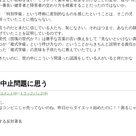
一番良い健常者と障害者の交わり方を模索することだったのではないか。
」「特別学級」という呼称に差別的なものを感じたということは、そこの児
持っていたことに他ならない。
言うのだと未だに信じている人たち、恥じなさい。それはつまり、あなたの
げていたことを証明しているのです。
世代（団塊の世代か？）は勝手な言葉の言い換えをして『見ないといけない
つが『複式学級』という呼び方なの」ということからきちんと説明する責任
った「複式学級」の意味を子供たちに教えていたでしょ？
きたいのに、世の中にこういう間違った認識をしている人がいると何だかな
中止問題に思う
コメント(0)
|
トラックバック(0)
た。
はコンビニじゃ売ってないのね。昨日からダイエット始めたのに！！困るじ
する反対署名