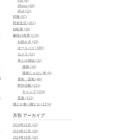
PSP (6)
iPhone (49)
iPod (15)
狩猟 (97)
田舎生活 (261)
自転車 (39)
趣味の世界 (170)
お
・
お絵かき (10)
オートバイ (189)
カメラ (51)
本とか雑誌 (22)
漫画 (34)
ん
漫画じゃない本 (6)
消
美術・芸術 (40)
野外活動 (225)
キャンプ (210)
し
音楽 (122)
際
酒とか食べ物とか (2274)
り
月別
アーカイブ
2024年12月 (22)
2024年11月 (20)
2024年10月 (16)