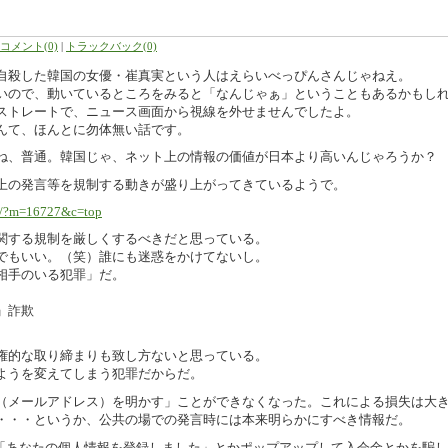
コメント(0)
|
トラックバック(0)
自殺した韓国の女優・崔真実という人はえらいべっぴんさんじゃねえ。
いので、動いているところをみると「なんじゃぁ」ということもあるかもし
ストレートで、ニュース画面から視線を外せませんでしたよ。
んて、ほんとに勿体無い話です。
ね、普通。韓国じゃ、ネット上の情報の価値が日本より高いんじゃろうか？
上の発言等を規制する動きが盛り上がってきているようで。
jp/?m=16727&c=top
関する規制を厳しくするべきだと思っている。
でもいい。（笑）誰にも迷惑をかけてないし。
相手のいる犯罪」だ。
」詐欺
権的な取り締まりも致し方ないと思っている。
ようを変えてしまう犯罪だからだ。
（メールアドレス）を明かす」ことができなくなった。これによる損失は大
・・・というか、公共の場での発言時には本来明らかにすべき情報だ。
て「あなたの個人情報を登録しました」とかポップアップして入会金とかを騙し