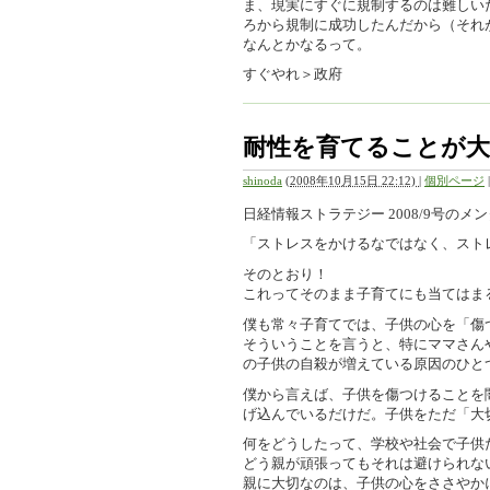
ま、現実にすぐに規制するのは難しい
ろから規制に成功したんだから（それ
なんとかなるって。
すぐやれ＞政府
耐性を育てることが大
shinoda
(
2008年10月15日 22:12)
|
個別ページ
日経情報ストラテジー 2008/9号
「ストレスをかけるなではなく、スト
そのとおり！
これってそのまま子育てにも当てはま
僕も常々子育てでは、子供の心を「傷
そういうことを言うと、特にママさん
の子供の自殺が増えている原因のひと
僕から言えば、子供を傷つけることを
げ込んでいるだけだ。子供をただ「大
何をどうしたって、学校や社会で子供
どう親が頑張ってもそれは避けられな
親に大切なのは、子供の心をささやか