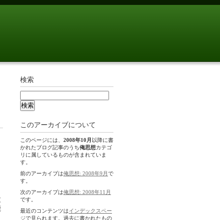
検索
このアーカイブについて
このページには、
2008年10月
以降に書
かれたブログ記事のうち
俺思想
カテゴ
リに属しているものが含まれていま
す。
前のアーカイブは
俺思想: 2008年9月
で
す。
次のアーカイブは
俺思想: 2008年11月
重
です。
鹿
最近のコンテンツは
インデックスペー
ジ
で見られます。過去に書かれたもの