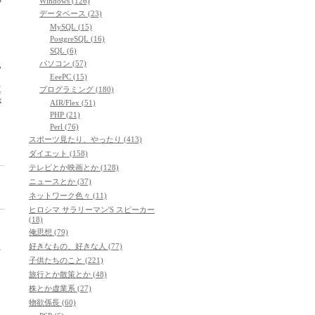
Windows (126)
データベース (23)
MySQL (15)
PostgreSQL (16)
SQL (6)
パソコン (57)
親
EeePC (15)
真
プログラミング (180)
が
AIR/Flex (51)
PHP (21)
Perl (76)
スポーツ見たり、やったり (413)
ダイエット (158)
テレビとか映画とか (128)
ニュースとか (37)
ネットワーク色々 (11)
ヒロシマ サラリーマン'S スピーカー
(18)
俺思想 (79)
好きなもの、好きな人 (77)
ゃ
子供たちのこと (221)
旅行とか散策とか (48)
株とか虚業系 (27)
物欲係長 (60)