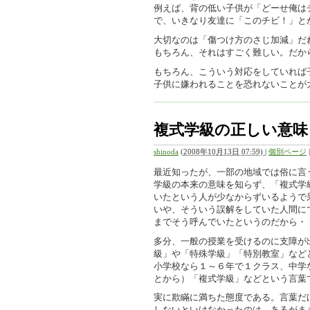
例えば、背の低い子供が「どーせ俺は
で、いきなり友達に「このチビ！」と
大切なのは「傷つけ方のさじ加減」だ
もちろん、それはすごく難しい。だか
もちろん、こういう対応をしていれば
子供に嫌われることを恐れないことが
複式学級の正しい意味
shinoda
(
2008年10月13日 07:59)
|
個別ページ
最近知ったが、一部の地域では俗に言
学級の本来の意味を知らず、「複式学
いたという人が少なからずいるようで
いや、そういう誤解をしていた人間に
までそう呼んでいたというのだから・
多分、一般の授業を受けるのに支障が
級」や「特殊学級」「特別教室」など
小学校なら１～６年で１クラス、中学
とから）「複式学級」などという言葉
実に欺瞞に満ちた態度である。言葉だ
しないといけなかったのは、あるがま