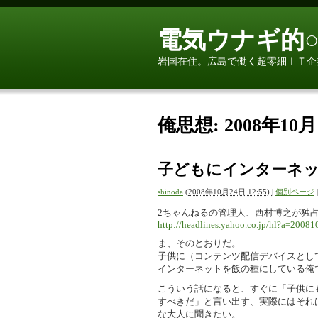
電気ウナギ的○
岩国在住。広島で働く超零細ＩＴ企
俺思想: 2008年1
子どもにインターネ
shinoda
(
2008年10月24日 12:55)
|
個別ページ
2ちゃんねるの管理人、西村博之が独
http://headlines.yahoo.co.jp/hl?a=2008
ま、そのとおりだ。
子供に（コンテンツ配信デバイスとし
インターネットを飯の種にしている俺
こういう話になると、すぐに「子供に
すべきだ」と言い出す、実際にはそれ
な大人に聞きたい。