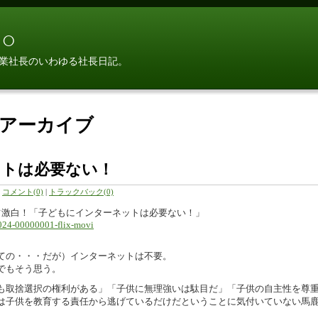
○
業社長のいわゆる社長日記。
0月アーカイブ
ットは必要ない！
|
コメント(0)
|
トラックバック(0)
占激白！「子どもにインターネットは必要ない！」
1024-00000001-flix-movi
ての・・・だが）インターネットは不要。
でもそう思う。
も取捨選択の権利がある」「子供に無理強いは駄目だ」「子供の自主性を尊
は子供を教育する責任から逃げているだけだということに気付いていない馬