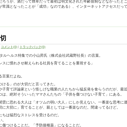
だろうが、酒だって煙草だって最初は明文化された年齢規制などなかったと
が常識となったことが「成功」なのである）、インターネットアクセスだっ
切
|
コメント(0)
|
トラックバック(0)
のメンタルヘルス特集での小山昇氏（株式会社武蔵野社長）の言葉。
レスに慣れさせ耐えられる社員を育てることを重視する」
る言葉だよね。
つける」のが大切だと言ってきた。
や子育て評論家という怪しげな職業の人たちから猛反発を食らうのだが、最
つは、絶対そういったママさんたちの「子供を傷つけない子育て」にある。
闇雲に恐れる大人は「オツムの弱い大人」にしか見えない。一番楽な思考に
切に大切に」育てることが、親としては一番楽なのだ。間違ってるけど。
たちは猛烈なストレスを受けるのだ。
い。
に傷つけることだ。「予防接種薬」になることだ。