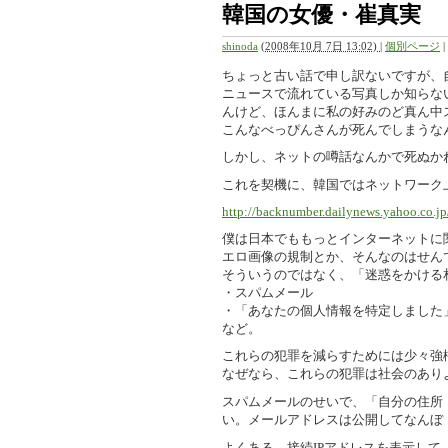
韓国の女優・崔真実
shinoda
(
2008年10月 7日 13:02)
|
個別ページ
|
ちょっと古い話で申し訳ないですが、
ニュースで流れている写真しか知らな
んけど、ほんまに私の好みのど真ん中
こんなべっぴんさんが死んでしまうな
しかし、ネットの噂話なんかで死ぬか
これを契機に、韓国ではネットワーク
http://backnumber.dailynews.yahoo.co.
僕は日本でももっとインターネットに
エロ画像の規制とか、そんなのはせん
そういうのではなく、「迷惑をかける
・スパムメール
・「あなたの個人情報を特定しました
など。
これらの犯罪を減らすためには少々強
なぜなら、これらの犯罪は社会のあり
スパムメールのせいで、「自分の住所
い。メールアドレスは公開してなんぼ
よくある、接続IPアドレスを表示し