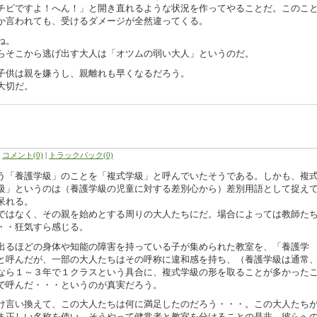
チビですよ！へん！」と開き直れるような状況を作ってやることだ。このこ
か言われても、受けるダメージが全然違ってくる。
ね。
らそこから逃げ出す大人は「オツムの弱い大人」というのだ。
子供は親を嫌うし、親離れも早くなるだろう。
大切だ。
|
コメント(0)
|
トラックバック(0)
う「養護学級」のことを「複式学級」と呼んでいたそうである。しかも、複
級」というのは（養護学級の児童に対する差別心から）差別用語として捉え
呆れる。
ではなく、その親を始めとする周りの大人たちにだ。場合によっては教師た
・・狂気すら感じる。
出るほどの身体や知能の障害を持っている子が集められた教室を、「養護学
と呼んだが、一部の大人たちはその呼称に違和感を持ち、（養護学級は通常
なら１～３年で１クラスという具合に、複式学級の形を取ることが多かった
で呼んだ・・・というのが真実だろう。
け言い換えて、この大人たちは何に満足したのだろう・・・。この大人たち
ま正しい名称を使い、そうやって健常者と教室を分けることの是非、彼らへ