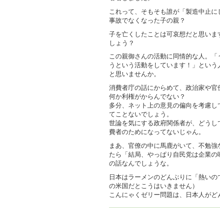
これって、そもそも誰が「製造中止に
事故でなくなった子の親？
子を亡くしたことは可哀想だと思いま
しょう？
この親御さんの活動に同情的な人。「
うという活動をしています！」という
と思いませんか。
消費者庁の話にからめて、政治家や官
何か利権がからんでない？
多分、ネット上の意見の偏向を考慮し
てことないでしょう。
世論を気にする政府関係者が、どうし
費者のためになってないじゃん。
まあ、官僚の中に馬鹿がいて、不勉強
たら「結局、やっぱり自民党は企業の
の話なんでしょうな。
日本はラーメンのどんぶりに「熱いの
の米国だとこうはいきません）
こんにゃくゼリー問題は、日本人がど