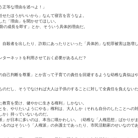
う正等な理由を述べよ！」
任せたほうがいいから」なんて寝言を言うなよ。
した「理由」を聞かせてほしい。
の骨の成長を即す」とか、そういう具体的理由だ。
、自殺者を出したり、詐欺にあったりといった「具体的」な犯罪被害は急増
ンターネットを利用させておく必要があるんだ？
の自己判断を尊重」とか言って子育ての責任を回避するような幼稚な真似は
ものだし、そうでなければ大人は子供のすることに対して全責任を負えない
た教育を受け、健やかに生きる権利」しかない。
とを、やりたいようにやる」権利は、大人しか（それも自分のしたことへの
しか）持っていないものだ。
派」が日本に多いのは、本当に嘆かわしい。（幼稚な「人権思想」ばかりが
いるのはそういう「人権派」の弁護士であったり、市民活動家のせいなので