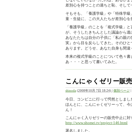
差別心を持つことの過ちと恥、そして
そもそも、「養護学級」や「特殊学級
童・生徒に、この大人たちが差別心を
「養護学級」のことを「複式学級」と
が、そうしたきちんとした議論から逃
あなたたちは自分の子供に「私の親の
実』から目を反らしてきた。そのひと
あります。どうせ、あなた自身も間違
本来の複式学級のことについて色々書
あ・・・と思って書いてみた。
こんにゃくゼリー販売
shinoda
(
2008年10月 7日 18:24)
|
個別ページ
|
今日、コンビニに行って愕然としまし
ほんとに、こんにゃくゼリーって、今
ん！
こんにゃく入りゼリーの販売中止に対
http://www.shomei.tv/project-146.html
署名しました。