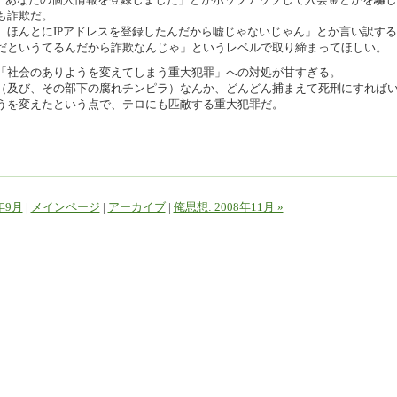
も詐欺だ。
、ほんとにIPアドレスを登録したんだから嘘じゃないじゃん」とか言い訳する
だというてるんだから詐欺なんじゃ」というレベルで取り締まってほしい。
「社会のありようを変えてしまう重大犯罪」への対処が甘すぎる。
（及び、その部下の腐れチンピラ）なんか、どんどん捕まえて死刑にすれば
うを変えたという点で、テロにも匹敵する重大犯罪だ。
。
8年9月
|
メインページ
|
アーカイブ
|
俺思想: 2008年11月 »