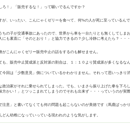
しろ！」「販売するな！」って騒いでるんですか？
すが、いったい、こんにゃくゼリーを食べて、何%の人が死に至っているんで
うちの子が交通事故にあったので、世界から車を一台たりとも無くしてしま
人にも素直に「そのとおり！」と協力できるの？少し冷静に考えたら？・・
僚がこんにゃくゼリー販売中止の話をするのも解せません。
ても、販売中止賛成派と反対派の割合は、１：１０より賛成派が多くなるな
て今回は「少数意見」側についているかわかりません。それって思いっきり
な政治家がそれに乗せられてしまった。でも、いまさら振り上げた拳を下ろ
味方かい！」とツッこまれてしまうのでそれも出来ず・・・っていうのが実
で注意」と書いてなくても何の問題も起こらないのが美徳です（馬鹿ばっか
んどん幼稚になっていっている現われのような気がします。