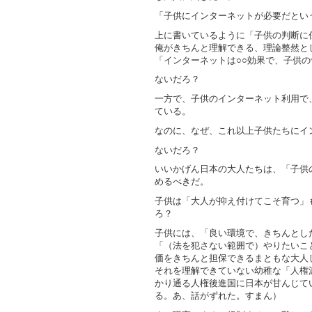
「子供にインターネットが必要だとい
上に書いているように「子供の判断に
俺がきちんと理解できる、理論整然と
「インターネットは○○効果で、子供
ないだろ？
一方で、子供のインターネット利用で
ている。
なのに、なぜ、これ以上子供たちにイ
ないだろ？
いいかげん日本の大人たちは、「子供
めるべきだ。
子供は「大人が抑え付けてこそ育つ」
ろ？
子供には、「良い環境で、きちんとし
「（法を犯さない範囲で）やりたいこ
価をきちんと担保できるまともな大人
それを理解できていない幼稚な「人権
かり通る人権後進国に日本が甘んじて
る。あ、話がずれた。すまん）