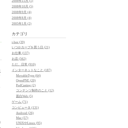
2008年11月 (1)
と
2008年10月 (5)
2008年9月 (4)
2008年8月 (4)
2005年1月 (2)
カテゴリ
i-bee (39)
いつかカープを買う日 (21)
お仕事 (137)
お店 (562)
ただ、日常 (910)
インターネットなこと (187)
式
MovableType (64)
て
OpenPNE (20)
PodCasting (2)
ち
コンテンツ制作のこと (12)
面白Web (5)
ゲーム (71)
、
コンピュータ (131)
こ
Android (26)
Mac (57)
が
UNIXやLinux (95)
の