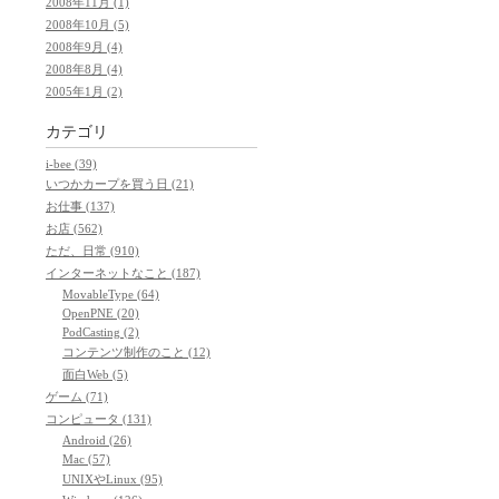
2008年11月 (1)
2008年10月 (5)
2008年9月 (4)
2008年8月 (4)
2005年1月 (2)
カテゴリ
i-bee (39)
いつかカープを買う日 (21)
お仕事 (137)
お店 (562)
ただ、日常 (910)
インターネットなこと (187)
MovableType (64)
OpenPNE (20)
PodCasting (2)
コンテンツ制作のこと (12)
面白Web (5)
ゲーム (71)
コンピュータ (131)
Android (26)
Mac (57)
UNIXやLinux (95)