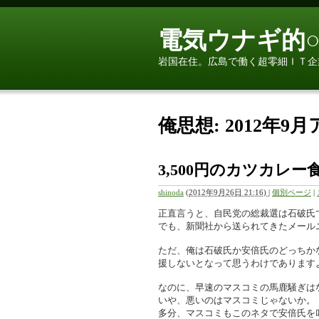
電気ウナギ的○
岩国在住。広島で働く超零細ＩＴ企
俺思想: 2012年9
3,500円のカツカ
shinoda
(
2012年9月26日 21:16)
|
個別ページ
|
正直言うと、自民党の総裁選は石破氏
でも、新聞社から送られてきたメール
ただ、俺は石破氏か安倍氏のどっちか
援しないとなって思うわけであります
なのに、早速のマスコミの馬鹿騒ぎは
いや、悪いのはマスコミじゃないか。
多分、マスコミもこのネタで安倍氏を