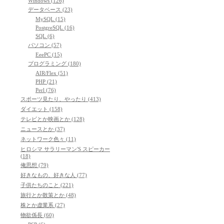
Windows (126)
データベース (23)
MySQL (15)
PostgreSQL (16)
SQL (6)
パソコン (57)
EeePC (15)
プログラミング (180)
AIR/Flex (51)
PHP (21)
Perl (76)
スポーツ見たり、やったり (413)
ダイエット (158)
テレビとか映画とか (128)
ニュースとか (37)
ネットワーク色々 (11)
ヒロシマ サラリーマン'S スピーカー
(18)
俺思想 (79)
好きなもの、好きな人 (77)
子供たちのこと (221)
旅行とか散策とか (48)
株とか虚業系 (27)
物欲係長 (60)