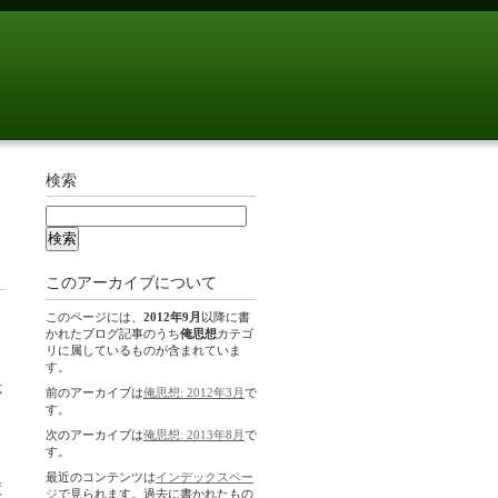
検索
このアーカイブについて
このページには、
2012年9月
以降に書
かれたブログ記事のうち
俺思想
カテゴ
リに属しているものが含まれていま
す。
応
前のアーカイブは
俺思想: 2012年3月
で
す。
次のアーカイブは
俺思想: 2013年8月
で
す。
最近のコンテンツは
インデックスペー
度
ジ
で見られます。過去に書かれたもの