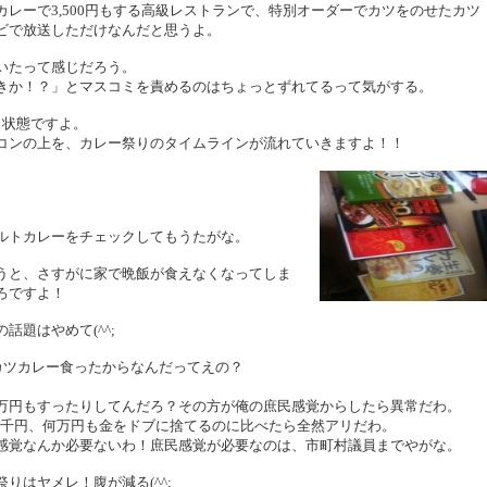
レーで3,500円もする高級レストランで、特別オーダーでカツをのせたカツ
ビで放送しただけなんだと思うよ。
いたって感じだろう。
きか！？」とマスコミを責めるのはちょっとずれてるって気がする。
祭り」状態ですよ。
コンの上を、カレー祭りのタイムラインが流れていきますよ！！
ルトカレーをチェックしてもうたがな。
うと、さすがに家で晩飯が食えなくなってしま
ろですよ！
題はやめて(^^;
のカツカレー食ったからなんだってえの？
万円もすったりしてんだろ？その方が俺の庶民感覚からしたら異常だわ。
で何千円、何万円も金をドブに捨てるのに比べたら全然アリだわ。
感覚なんか必要ないわ！庶民感覚が必要なのは、市町村議員までやがな。
りはヤメレ！腹が減る(^^;