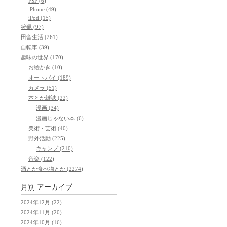
PSP (6)
iPhone (49)
iPod (15)
狩猟 (97)
田舎生活 (261)
自転車 (39)
趣味の世界 (170)
お絵かき (10)
オートバイ (189)
カメラ (51)
本とか雑誌 (22)
漫画 (34)
漫画じゃない本 (6)
美術・芸術 (40)
野外活動 (225)
キャンプ (210)
音楽 (122)
酒とか食べ物とか (2274)
月別
アーカイブ
2024年12月 (22)
2024年11月 (20)
2024年10月 (16)