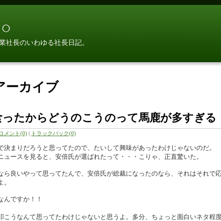
○
業社長のいわゆる社長日記。
月アーカイブ
レー食ったからどうのこうのって馬鹿が多すぎる
コメント(0)
|
トラックバック(0)
で決まりだろうと思ってたので、たいして興味があったわけじゃないのだ。
ニュースを見ると、安倍氏が選ばれたって・・・こりゃ、正直驚いた。
なら良いやって思ってたんで、安倍氏が総裁になったのなら、それはそれで
よ。
なんですか！！
叩こうなんて思ってたわけじゃないと思うよ。多分、ちょっと面白いネタ程