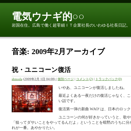
電気ウナギ的○○
岩国在住。広島で働く超零細ＩＴ企業社長のいわゆる社長日記。
音楽: 2009年2月アーカイブ
祝・ユニコーン復活
shinoda
(
2009年2月 1日 04:08)
|
個別ページ
|
コメント(2)
|
トラックバック(0)
いやあ、ユニコーンが復活しましたね。
最近よくある一夜だけの復活じゃなく、こ
い話です。
復活第一弾の新曲 WAO! は、日本のロ
ユニコーンの何が好きかっていうと、歌や
「狙ってダサいことをやってるんだよ」ということを暗黙のうちに分
れが一番。あやかりたい。