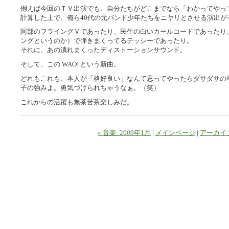
例えば今回のＴＶ出演でも、自分たちがどこまでなら「わかってやっ
計算した上で、俺ら40代の元バンド少年たちをニヤリとさせる演出が
阿部のフライングＶであったり、民生の白いカールコードであったり
ングというのか）で弾きまくってるテッシーであったり。
それに、あの潰れまくったディストーションサウンド。
そして、この WAO! という新曲。
どれもこれも、本人が「格好良い」なんて思ってやったらダサダサの
子の強みよ。勇気づけられちゃうなぁ。（笑）
これからの活躍も無茶苦茶楽しみだ。
« 音楽: 2009年1月
|
メインページ
|
アーカイ