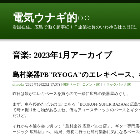
電気ウナギ的○○
岩国在住。広島で働く超零細ＩＴ企業社長のいわゆる社長日記。
音楽: 2023年1月アーカイブ
島村楽器PB"RYOGA"のエレキベース
shinoda
(
2023年1月22日 17:37)
|
個別ページ
|
コメント(0)
|
トラックバック(0)
昨日は娘がエレキベースを買うので一緒に広島の楽器屋めぐり。
まず、車を停めたビルの 1F にある「BOOKOFF SUPER BAZAAR 
て時々掘り出し物があるよね。俺もアコースティックのベースとギター買
だけど。
それから本通を突っ切って「島村楽器 広島パルコ店」。ギター専門店の「
ージック 広島店」へ。結局、最初に行った島村楽器に気になるベー