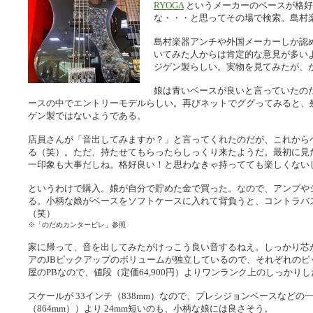
RYOGA
というメーカーのベースが格好
な・・・と思ってその場で検索。島村
島村楽器アンチや外国メーカーしか認
いてみた人からは肯定的な意見が多い
ジゲン製らしい。実物を見てみたが、
娘は青いベースが良いと言っていたのだ
ースの中でエントリーモデルらしい。再びネットでググってみると、
ゲン製ではないようである。
店員さんが「音出してみますか？」と言ってくれたのだが、これから
る（笑）。ただ、持たせてもらったらしっくり来たようだ。最初に見
一印象も大事だしね。格好良い！と思わなきゃ持ってても楽しくない
というわけで購入。娘が自分で貯めた金で買った。なので、アンプや
る。小柄な娘がベースをソフトケースに入れて背負うと、コントラバ
（笑）
※「のだめカンタービレ」参照
家に帰って、音を出してみたがけっこう良い音するねえ。しっかり芯が
アのJBピックアップのボリュームが独立しているので、それぞれの
屋のPBなので、値段（定価64,900円）よりワンランク上のしっかり
スケールが 33インチ（838mm）なので、プレシジョンベースなどの
（864mm））より 24mm短いのも、小柄な娘には良さそう。