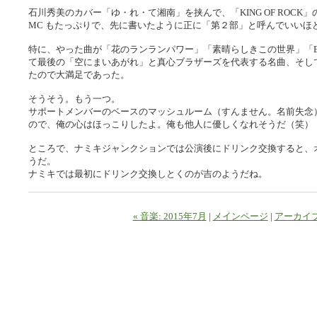
石川秀美のカバー「ゆ・れ・て湘南」を挟んで、「KING OF ROCK
MC もたっぷりで、先に書いたように正に「第２部」と呼んでいいほ
特に、やった曲が「花のランランパワー」「素晴らしきこの世界」「ENDLE
て最後の「空にまいあがれ」と真心ブラザーズを代表する名曲、そし
たので大満足であった。
そうそう。もう一つ。
サポートメンバーのベースのマッシュルーム（すんません。名前失念
ので、俺の心はほっこりしたよ。俺も他人に優しくなれそうだ（笑）
ところで、ナミキジャンクションでは公演後にドリンク交換すると、
うだ。
ナミキでは最初にドリンク交換しとくのが吉のようだね。
« 音楽: 2015年7月
|
メインページ
|
アーカイ