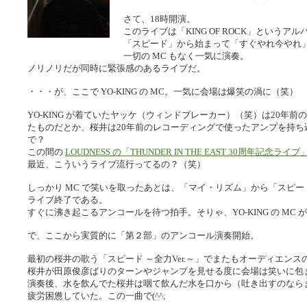
さて、18時開演。
このライブは「KING OF ROCK」という
「スピード」から始まって「すぐやれ今やれ」まで
一切の MC もなく一気に演奏。
ノリノリだが同時に緊張感のあるライブだ。
・・・が、ここで YO-KING の MC。一気に会場は爆笑の渦に（笑）
YO-KING が着ていたヤッケ（ウィンドブレーカー）（笑）は20年
たものだとか、桜井は20年前のレコーディングで使ったアンプを持
で？
この間の
LOUDNESS の「THUNDER IN THE EAST 30周年記念ライブ
最近、こういうライブ流行ってるの？（笑）
しっかり MC で笑いを取ったあとは、「マイ・リズム」から「スピ
ライブ終了である。
すぐに沸き起こるアンコールを待つ拍手。そりゃ、YO-KING の MC
で、ここから実質的に「第２部」のアンコール演奏開始。
最初の桜井の歌う「スピード ～全力Ver.～」でまたもオーディエン
桜井が田原俊彦ばりのターンやジャンプを見せる度に会場は笑いに包
演奏後、水を飲んでた桜井は咽て飲んだ水を口から（吐き出すのなら
疲労困憊していた。この一曲で(^^;