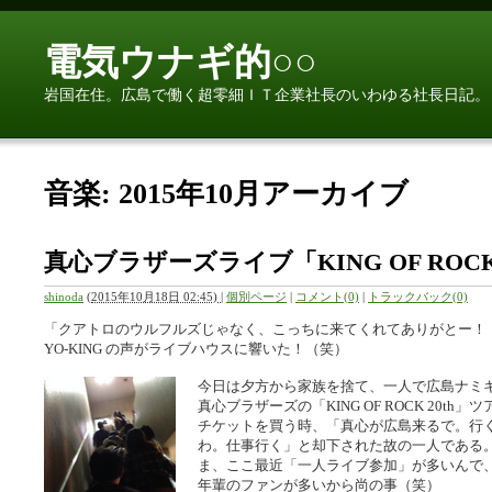
電気ウナギ的○○
岩国在住。広島で働く超零細ＩＴ企業社長のいわゆる社長日記。
音楽: 2015年10月アーカイブ
真心ブラザーズライブ「KING OF ROC
shinoda
(
2015年10月18日 02:45)
|
個別ページ
|
コメント(0)
|
トラックバック(0)
「クアトロのウルフルズじゃなく、こっちに来てくれてありがとー！
YO-KING の声がライブハウスに響いた！（笑）
今日は夕方から家族を捨て、一人で広島ナミ
真心ブラザーズの「KING OF ROCK 20t
チケットを買う時、「真心が広島来るで。行
わ。仕事行く」と却下された故の一人である
ま、ここ最近「一人ライブ参加」が多いんで
年輩のファンが多いから尚の事（笑）