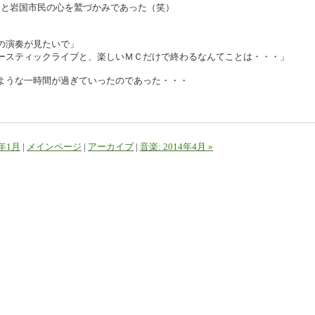
！」と岩国市民の心を鷲づかみであった（笑）
の演奏が見たいで」
ースティックライブと、楽しいＭＣだけで終わるなんてことは・・・」
ような一時間が過ぎていったのであった・・・
4年1月
|
メインページ
|
アーカイブ
|
音楽: 2014年4月 »