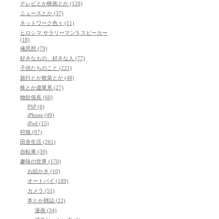
テレビとか映画とか (128)
ニュースとか (37)
ネットワーク色々 (11)
ヒロシマ サラリーマン'S スピーカー
(18)
俺思想 (79)
好きなもの、好きな人 (77)
子供たちのこと (221)
旅行とか散策とか (48)
株とか虚業系 (27)
物欲係長 (60)
PSP (6)
iPhone (49)
iPod (15)
狩猟 (97)
田舎生活 (261)
自転車 (39)
趣味の世界 (170)
お絵かき (10)
オートバイ (189)
カメラ (51)
本とか雑誌 (22)
漫画 (34)