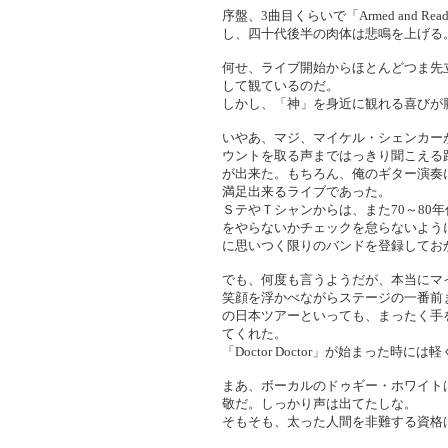
序盤、3曲目くらいで「Armed and R
し、四十代後半の肉体は悲鳴を上げる
何せ、ライブ開始からほとんどつま先
して観ているのだ。
しかし、「神」を身近に観れる喜びが
いやあ、マジ、マイケル・シェンカー
ウントを取る声まではっきり聞こえる
が出来た。もちろん、俺のギター演奏
満足出来るライブであった。
ＳテやＴシャンからは、また70～80
をやらないかチェックを怠らないよう
に思いつく限りのバンドを登録してお
でも、何度も言うようだが、本当にマ
笑顔を浮かべながらステージの一番前
の日本ツアーといっても、まったく手
てくれた。
「Doctor Doctor」が始まった時に
まあ、ボーカルのドゥギー・ホワイト
敬だ。しっかり声は出てたしな。
そもそも、太った人間を非難する資格は俺