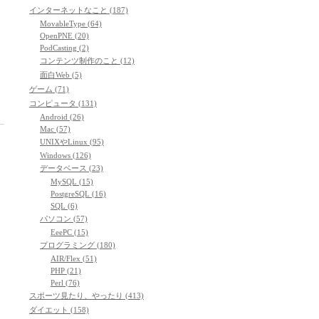
インターネットなこと (187)
MovableType (64)
OpenPNE (20)
PodCasting (2)
コンテンツ制作のこと (12)
面白Web (5)
ゲーム (71)
コンピュータ (131)
Android (26)
Mac (57)
UNIXやLinux (95)
Windows (126)
データベース (23)
MySQL (15)
PostgreSQL (16)
SQL (6)
パソコン (57)
EeePC (15)
プログラミング (180)
AIR/Flex (51)
PHP (21)
Perl (76)
スポーツ見たり、やったり (413)
ダイエット (158)