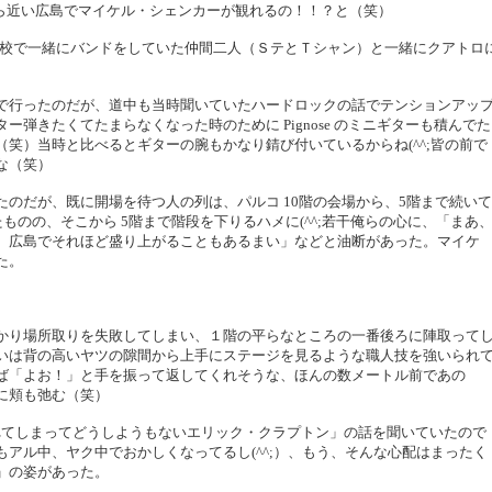
ら近い広島でマイケル・シェンカーが観れるの！！？と（笑）
森高校で一緒にバンドをしていた仲間二人（ＳテとＴシャン）と一緒にクアトロ
で行ったのだが、道中も当時聞いていたハードロックの話でテンションアッ
弾きたくてたまらなくなった時のために Pignose のミニギターも積んでた
笑）当時と比べるとギターの腕もかなり錆び付いているからね(^^;皆の前で
な（笑）
のだが、既に開場を待つ人の列は、パルコ 10階の会場から、5階まで続いて
ったものの、そこから 5階まで階段を下りるハメに(^^;若干俺らの心に、「まあ
、広島でそれほど盛り上がることもあるまい」などと油断があった。マイケ
た。
かり場所取りを失敗してしまい、１階の平らなところの一番後ろに陣取って
いは背の高いヤツの隙間から上手にステージを見るような職人技を強いられ
ば「よお！」と手を振って返してくれそうな、ほんの数メートル前であの
に頬も弛む（笑）
は枯れてしまってどうしようもないエリック・クラプトン」の話を聞いていたので
アル中、ヤク中でおかしくなってるし(^^;）、もう、そんな心配はまったく
」の姿があった。