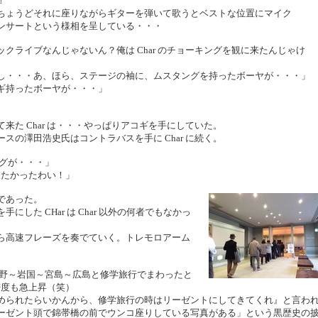
！
ちょうどそれに座りながらギターを弾いて歌うとベストな位置にマイク
ンサートという様相を呈している・・・
クライブなんじゃないん？俺は Char のチョーキングを観に来たんじゃけ
し・・・あ、ほら、ステージの袖に、ムスタングを持ったボーヤが・・・」
ギ持ったボーヤが・・・」
来た Char は・・・やっぱりアコギを手にしていた。
スの澤田浩史氏はコントラバスを手に Char に続く。
ングが・・・」
能したかったわい！」
であった。
した CHar は Char 以外の何者でもなかっ
ら高速フレーズを奏でていく。トレモロアーム
津和野～岩国～宮島～広島と修学旅行でまわったと
親密度も急上昇（笑）
められたらいかんから、修学旅行の時はリーゼントにしてきてくれ』と言わ
ーゼント頭で錦帯橋の前でウンコ座りしている写真がある」という黒歴史の