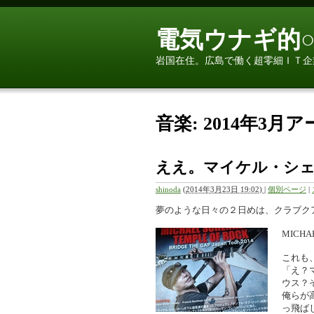
電気ウナギ的○
岩国在住。広島で働く超零細ＩＴ企
音楽: 2014年3月
ええ。マイケル・シ
shinoda
(
2014年3月23日 19:02)
|
個別ページ
|
夢のような日々の２日めは、クラブク
MICHAE
これも、
「え？
ウス？
俺らが
っ飛ば