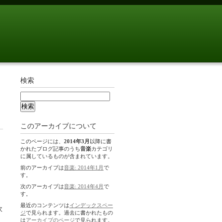
検索
このアーカイブについて
このページには、
2014年3月
以降に書
かれたブログ記事のうち
音楽
カテゴリ
に属しているものが含まれています。
前のアーカイブは
音楽: 2014年1月
で
す。
次のアーカイブは
音楽: 2014年4月
で
す。
最近のコンテンツは
インデックスペー
吹
ジ
で見られます。過去に書かれたもの
は
アーカイブのページ
で見られます。