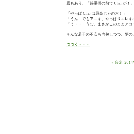
露もあり、「錦帯橋の前で Char が
「やっぱ Char は最高じゃのお！」
「うん、でもアニキ、やっぱりエレキ
「う・・・うむ。まさかこのままアコ
そんな若干の不安も内包しつつ、夢の
つづく・・・
« 音楽: 201