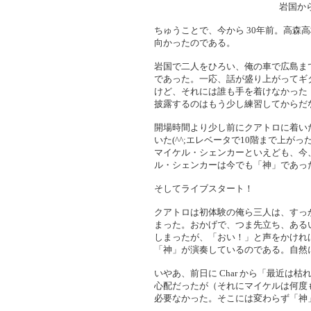
岩国か
ちゅうことで、今から 30年前。高
向かったのである。
岩国で二人をひろい、俺の車で広島ま
であった。一応、話が盛り上がってギター
けど、それには誰も手を着けなかった（
披露するのはもう少し練習してからだ
開場時間より少し前にクアトロに着いた
いた(^^;エレベータで10階まで上が
マイケル・シェンカーといえども、今
ル・シェンカーは今でも「神」であっ
そしてライブスタート！
クアトロは初体験の俺ら三人は、すっ
まった。おかげで、つま先立ち、ある
しまったが、「おい！」と声をかけれ
「神」が演奏しているのである。自然
いやあ、前日に Char から「最近
心配だったが（それにマイケルは何度も
必要なかった。そこには変わらず「神