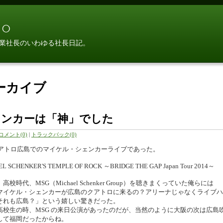
○
業社長のいわゆる社長日記。
アーカイブ
ェンカーは「神」でした
コメント(0)
|
トラックバック(0)
アトロ広島でのマイケル・シェンカーライブであった。
L SCHENKER'S TEMPLE OF ROCK ～BRIDGE THE GAP Japan Tour 2014～
高校時代、MSG（Michael Schenker Group）を聴きまくっていた俺らには
マイケル・シェンカーが広島のクアトロに来るの？アリーナじゃなくライブハ
それも広島？」という嬉しい驚きだった。
高校生の時、MSG の来日公演があったのだが、当然のように大阪の次は広島
して福岡だったからね。