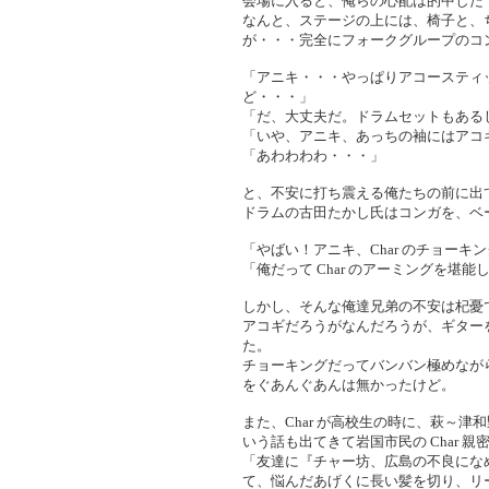
会場に入ると、俺らの心配は的中した
なんと、ステージの上には、椅子と、
が・・・完全にフォークグループのコ
「アニキ・・・やっぱりアコースティッ
ど・・・」
「だ、大丈夫だ。ドラムセットもある
「いや、アニキ、あっちの袖にはアコ
「あわわわわ・・・」
と、不安に打ち震える俺たちの前に出て
ドラムの古田たかし氏はコンガを、ベー
「やばい！アニキ、Char のチョーキ
「俺だって Char のアーミングを堪
しかし、そんな俺達兄弟の不安は杞憂
アコギだろうがなんだろうが、ギターを手に
た。
チョーキングだってバンバン極めなが
をぐあんぐあんは無かったけど。
また、Char が高校生の時に、萩～
いう話も出てきて岩国市民の Char 
「友達に『チャー坊、広島の不良にな
て、悩んだあげくに長い髪を切り、リ