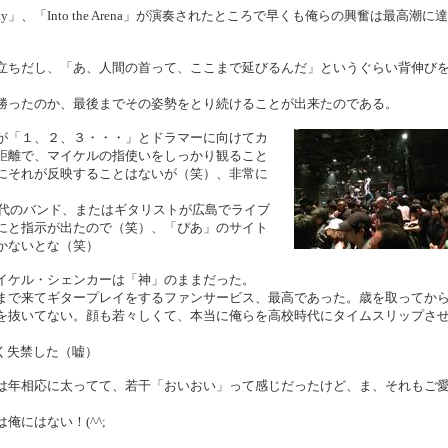
eady」、「Into the Arena」が演奏されたところで早くも俺らの興奮は最高潮に達
。
立ちだし、「あ、人間の首って、ここまで延びるんだ」というぐらい背伸び
勝ったのか、最後までその姿勢をとり続けることが出来たのである。
が「１、２、３・・・」とドラマーに向けてカ
距離で、マイケルの指使いをしっかり観ること
にそれが反映することはないが（笑）、非常に
年代のバンド、またはギタリストが広島でライブ
にと指示が出たので（笑）、「ぴあ」のサイト
かないとな（笑）
イケル・シェンカーは「神」のままだった。
まで来てギタープレイをするファンサービス、最高であった。歳を取ってか
を抜いてない。顔も若々しくて、本当に俺らを高校時代にタイムスリップさ
は軽く失禁した（嘘）
は年相応に太ってて、若干「おいおい」って感じだったけど、ま、それもご
にはない！(^^;