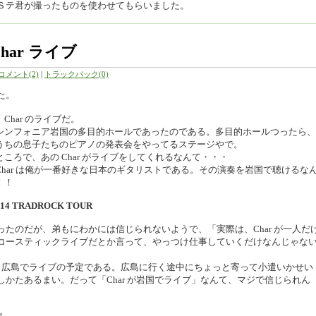
Ｓテ君が撮ったものを使わせてもらいました。
ar ライブ
コメント(2)
|
トラックバック(0)
た。
Char のライブだ。
シンフォニア岩国の多目的ホールであったのである。多目的ホールつったら、
うちの息子たちのピアノの発表会をやってるステージやで。
ところで、あの Char がライブをしてくれるなんて・・・
Char は俺が一番好きな日本のギタリストである。その演奏を岩国で聴けるな
！！
2014 TRADROCK TOUR
たのだが、弟もにわかには信じられないようで、「実際は、Char が一人だ
コースティックライブだとか言って、やっつけ仕事していくだけなんじゃな
IVE 広島でライブの予定である。広島に行く途中にちょっと寄って小遣いかせい
かたあるまい。だって「Char が岩国でライブ」なんて、マジで信じられん