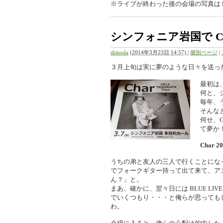
※ライブが終わった後の会場の写真は
シンフォニア岩国で Ch
shinoda
(
2014年3月23日 14:57)
|
個別ページ
|
３月上旬は実に夢のような日々を送っ
最初は、
何と、
毎年、
そんな
何せ、
て夢か
Char 
うちの弟と友人の三人で行くことになっ
でフォークギター持って出て来て、ア
ん？」と。
まあ、確かに、翌々日には BLUE L
でいくつもり・・・と俺らが思ってもし
わ。