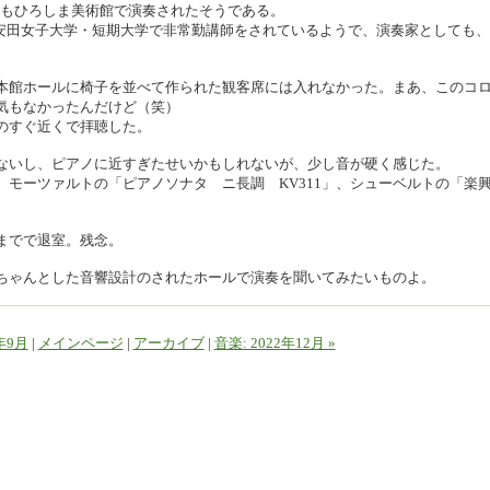
にもひろしま美術館で演奏されたそうである。
安田女子大学・短期大学で非常勤講師をされているようで、演奏家としても、
。
本館ホールに椅子を並べて作られた観客席には入れなかった。まあ、このコ
気もなかったんだけど（笑）
のすぐ近くで拝聴した。
ないし、ピアノに近すぎたせいかもしれないが、少し音が硬く感じた。
モーツァルトの「ピアノソナタ ニ長調 KV311」、シューベルトの「楽
までで退室。残念。
ちゃんとした音響設計のされたホールで演奏を聞いてみたいものよ。
2年9月
|
メインページ
|
アーカイブ
|
音楽: 2022年12月 »