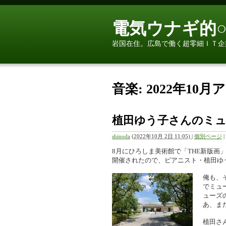
電気ウナギ的○
岩国在住。広島で働く超零細ＩＴ企
音楽: 2022年10
植田ゆう子さんのミ
shinoda
(
2022年10月 2日 11:05)
|
個別ページ
|
8月にひろしま美術館で「THE新版画」展
開催されたので、ピアニスト・植田ゆ
俺も、
でミュ
ューズ
あ、ま
植田さ