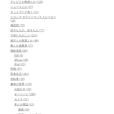
テレビとか映画とか (128)
ニュースとか (37)
ネットワーク色々 (11)
ヒロシマ サラリーマン'S スピーカー
(18)
俺思想 (79)
好きなもの、好きな人 (77)
子供たちのこと (221)
旅行とか散策とか (48)
株とか虚業系 (27)
物欲係長 (60)
PSP (6)
iPhone (49)
iPod (15)
狩猟 (97)
田舎生活 (261)
自転車 (39)
趣味の世界 (170)
お絵かき (10)
オートバイ (189)
カメラ (51)
本とか雑誌 (22)
漫画 (34)