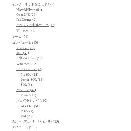
インターネットなこと (187)
MovableType (64)
OpenPNE (20)
PodCasting (2)
コンテンツ制作のこと (12)
面白Web (5)
ゲーム (71)
コンピュータ (131)
Android (26)
Mac (57)
UNIXやLinux (95)
Windows (126)
データベース (23)
MySQL (15)
PostgreSQL (16)
SQL (6)
パソコン (57)
EeePC (15)
プログラミング (180)
AIR/Flex (51)
PHP (21)
Perl (76)
スポーツ見たり、やったり (413)
ダイエット (158)