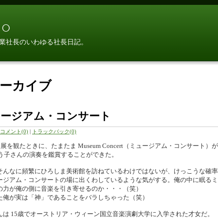
○
業社長のいわゆる社長日記。
月アーカイブ
ュージアム・コンサート
コメント(0)
|
トラックバック(0)
を観たときに、たまたま Museum Concert（ミュージアム・コンサート）が
う子さんの演奏を鑑賞することができた。
そんなに頻繁にひろしま美術館を訪ねているわけではないが、けっこうな確率
ージアム・コンサートの場に出くわしているような気がする。俺の中に眠るミ
の力が俺の側に音楽を引き寄せるのか・・・（笑）
た俺が実は「神」であることをバラしちゃった（笑）
んは 15歳でオーストリア・ウィーン国立音楽演劇大学に入学された才女だ。