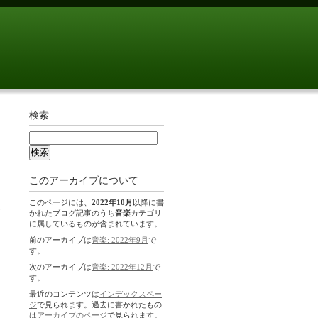
検索
このアーカイブについて
このページには、
2022年10月
以降に書
かれたブログ記事のうち
音楽
カテゴリ
に属しているものが含まれています。
前のアーカイブは
音楽: 2022年9月
で
す。
次のアーカイブは
音楽: 2022年12月
で
す。
最近のコンテンツは
インデックスペー
ジ
で見られます。過去に書かれたもの
は
アーカイブのページ
で見られます。