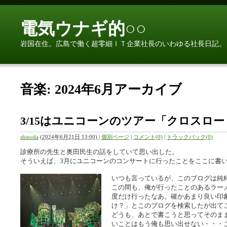
電気ウナギ的○○
岩国在住。広島で働く超零細ＩＴ企業社長のいわゆる社長日記。
音楽: 2024年6月アーカイブ
3/15はユニコーンのツアー「クロスロ
shinoda
(
2024年6月21日 13:00)
|
個別ページ
|
コメント(0)
|
トラックバック(0)
診療所の先生と奥田民生の話をしていて思い出した。
そういえば、3月にユニコーンのコンサートに行ったことをここに書
いつも言っているが、このブログは純
この間も、俺が行ったことのあるラー
度だけ行ったなあ。確かあまり良い印
け？」とこのブログを検索したが出て
どうも、あとで書こうと思ってそのま
いことはもう俺も思い出せない・・・