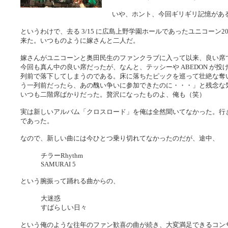
いや、ホント、今回ギリギリ記憶があ
というわけで、去る 3/15 に広島上野学園ホールであったユニコーン20
来た。いつものように嫁さんと二人だ。
嫁さんがユニコーンと奥田民生のファンクラブに入って以来、良い席
今回も真ん中の良い席だったが、なんと、テッシーや ABEDON が
列前で落下してしまうのである。床に落ちたピックを巡って壮絶な奪
う一列前だったら、あの醜い争いに参加できたのに・・・」と残念な
いつも二階席ばかりだった。贅沢になったものよ、俺も（笑）
実は新しいアルバム「クロスロード」を俺は全然聞いてなかった。行
であった。
なので、新しい曲には今ひとつ乗り切れてなかったのだが、途中、
チラーRhythm
SAMURAI 5
という腕振って踊れる曲からの、
大迷惑
すばらしい日々
という俺のような往年のファン歓喜の曲が続き、大変満足できるコン